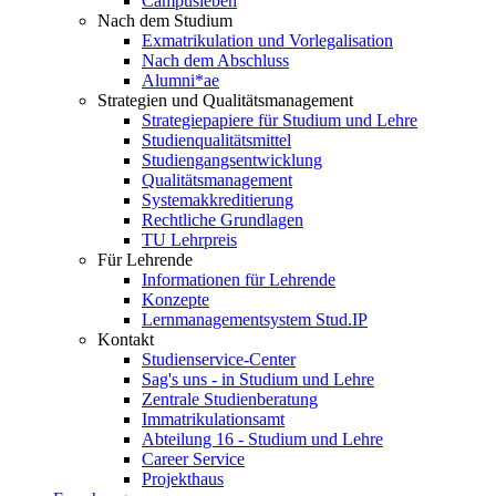
Campusleben
Nach dem Studium
Exmatrikulation und Vorlegalisation
Nach dem Abschluss
Alumni*ae
Strategien und Qualitätsmanagement
Strategiepapiere für Studium und Lehre
Studienqualitätsmittel
Studiengangsentwicklung
Qualitätsmanagement
Systemakkreditierung
Rechtliche Grundlagen
TU Lehrpreis
Für Lehrende
Informationen für Lehrende
Konzepte
Lernmanagementsystem Stud.IP
Kontakt
Studienservice-Center
Sag's uns - in Studium und Lehre
Zentrale Studienberatung
Immatrikulationsamt
Abteilung 16 - Studium und Lehre
Career Service
Projekthaus