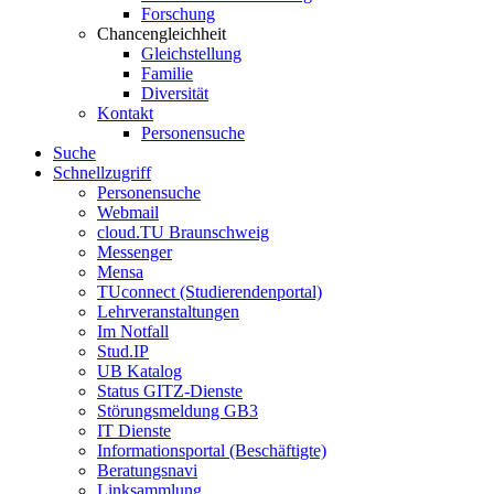
Forschung
Chancengleichheit
Gleichstellung
Familie
Diversität
Kontakt
Personensuche
Suche
Schnellzugriff
Personensuche
Webmail
cloud.TU Braunschweig
Messenger
Mensa
TUconnect (Studierendenportal)
Lehrveranstaltungen
Im Notfall
Stud.IP
UB Katalog
Status GITZ-Dienste
Störungsmeldung GB3
IT Dienste
Informationsportal (Beschäftigte)
Beratungsnavi
Linksammlung