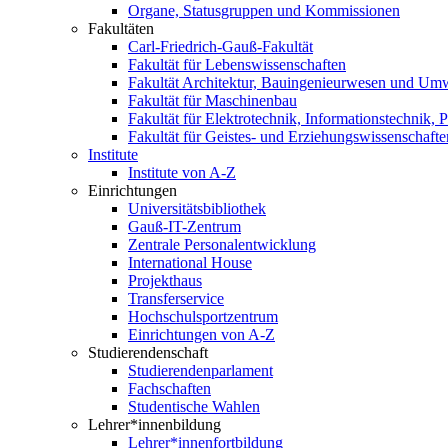
Organe, Statusgruppen und Kommissionen
Fakultäten
Carl-Friedrich-Gauß-Fakultät
Fakultät für Lebenswissenschaften
Fakultät Architektur, Bauingenieurwesen und Um
Fakultät für Maschinenbau
Fakultät für Elektrotechnik, Informationstechnik, 
Fakultät für Geistes- und Erziehungswissenschafte
Institute
Institute von A-Z
Einrichtungen
Universitätsbibliothek
Gauß-IT-Zentrum
Zentrale Personalentwicklung
International House
Projekthaus
Transferservice
Hochschulsportzentrum
Einrichtungen von A-Z
Studierendenschaft
Studierendenparlament
Fachschaften
Studentische Wahlen
Lehrer*innenbildung
Lehrer*innenfortbildung