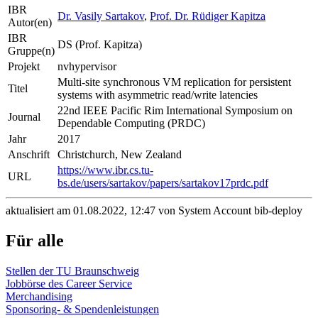
IBR
Dr. Vasily Sartakov
,
Prof. Dr. Rüdiger Kapitza
Autor(en)
IBR
DS (Prof. Kapitza)
Gruppe(n)
Projekt
nvhypervisor
Multi-site synchronous VM replication for persistent
Titel
systems with asymmetric read/write latencies
22nd IEEE Pacific Rim International Symposium on
Journal
Dependable Computing (PRDC)
Jahr
2017
Anschrift
Christchurch, New Zealand
https://www.ibr.cs.tu-
URL
bs.de/users/sartakov/papers/sartakov17prdc.pdf
aktualisiert am 01.08.2022, 12:47 von System Account bib-deploy
Für alle
Stellen der TU Braunschweig
Jobbörse des Career Service
Merchandising
Sponsoring- & Spendenleistungen