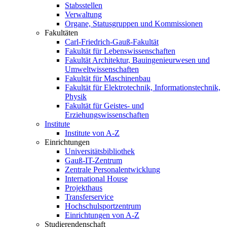
Stabsstellen
Verwaltung
Organe, Statusgruppen und Kommissionen
Fakultäten
Carl-Friedrich-Gauß-Fakultät
Fakultät für Lebenswissenschaften
Fakultät Architektur, Bauingenieurwesen und
Umweltwissenschaften
Fakultät für Maschinenbau
Fakultät für Elektrotechnik, Informationstechnik,
Physik
Fakultät für Geistes- und
Erziehungswissenschaften
Institute
Institute von A-Z
Einrichtungen
Universitätsbibliothek
Gauß-IT-Zentrum
Zentrale Personalentwicklung
International House
Projekthaus
Transferservice
Hochschulsportzentrum
Einrichtungen von A-Z
Studierendenschaft