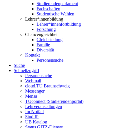
Studierendenparlament
Fachschaften
Studentische Wahlen
Lehrer*innenbildung
Lehrer*innenfortbildung
Forschung
Chancengleichheit
Gleichstellung
Familie
Diversität
Kontakt
Personensuche
Suche
Schnellzugriff
Personensuche
Webmail
cloud.TU Braunschweig
Messenger
Mensa
TUconnect (Studierendenportal)
Lehrveranstaltungen
Im Notfall
Stud.IP
UB Katalog
Status GITZ-Dienste