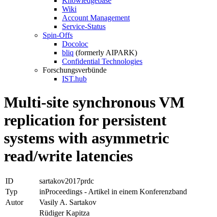
Knowledgebase
Wiki
Account Management
Service-Status
Spin-Offs
Docoloc
bliq
(formerly AIPARK)
Confidential Technologies
Forschungsverbünde
IST.hub
Multi-site synchronous VM
replication for persistent
systems with asymmetric
read/write latencies
ID
sartakov2017prdc
Typ
inProceedings - Artikel in einem Konferenzband
Autor
Vasily A. Sartakov
Rüdiger Kapitza