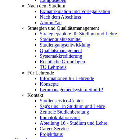
Campusleben
Nach dem Studium
Exmatrikulation und Vorlegalisation
Nach dem Abschluss
Alumni*ae
Strategien und Qualitätsmanagement
Strategiepapiere für Studium und Lehre
Studienqualitätsmittel
Studiengangsentwicklung
Qualitätsmanagement
Systemakkreditierung
Rechtliche Grundlagen
TU Lehrpreis
Für Lehrende
Informationen für Lehrende
Konzepte
Lernmanagementsystem Stud.IP
Kontakt
Studienservice-Center
Sag's uns - in Studium und Lehre
Zentrale Studienberatung
Immatrikulationsamt
Abteilung 16 - Studium und Lehre
Career Service
Projekthaus