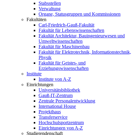
Stabsstellen
Verwaltung
Organe, Statusgruppen und Kommissionen
Fakultäten
Carl-Friedrich-Gauß-Fakultät
Fakultät für Lebenswissenschaften
Fakultät Architektur, Bauingenieurwesen und
Umweltwissenschaften
Fakultät für Maschinenbau
Fakultät für Elektrotechnik, Informationstechnik,
Physik
Fakultät für Geistes- und
Erziehungswissenschaften
Institute
Institute von A-Z
Einrichtungen
Universitätsbibliothek
Gauß-IT-Zentrum
Zentrale Personalentwicklung
International House
Projekthaus
Transferservice
Hochschulsportzentrum
Einrichtungen von A-Z
Studierendenschaft