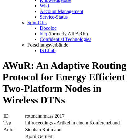
Knowledgebase
Wiki
Account Management
Service-Status
Spin-Offs
Docoloc
bliq
(formerly AIPARK)
Confidential Technologies
Forschungsverbünde
IST.hub
AWuR: An Adaptive Routing
Protocol for Energy Efficient
Two-Platform Nodes in
Wireless DTNs
ID
rottmann:mass:2017
Typ
inProceedings - Artikel in einem Konferenzband
Autor
Stephan Rottmann
Björn Gernert