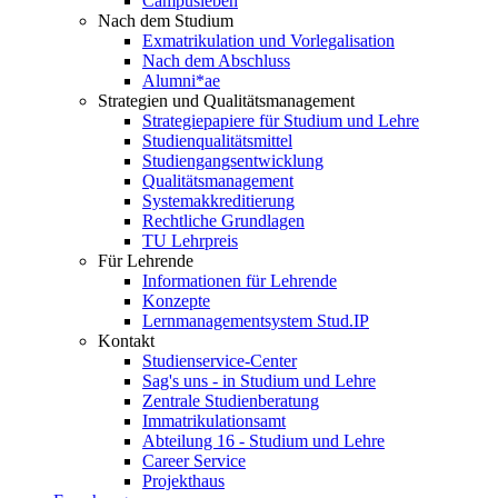
Campusleben
Nach dem Studium
Exmatrikulation und Vorlegalisation
Nach dem Abschluss
Alumni*ae
Strategien und Qualitätsmanagement
Strategiepapiere für Studium und Lehre
Studienqualitätsmittel
Studiengangsentwicklung
Qualitätsmanagement
Systemakkreditierung
Rechtliche Grundlagen
TU Lehrpreis
Für Lehrende
Informationen für Lehrende
Konzepte
Lernmanagementsystem Stud.IP
Kontakt
Studienservice-Center
Sag's uns - in Studium und Lehre
Zentrale Studienberatung
Immatrikulationsamt
Abteilung 16 - Studium und Lehre
Career Service
Projekthaus