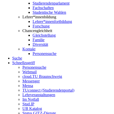
Studierendenparlament
Fachschaften
Studentische Wahlen
Lehrer*innenbildung
Lehrer*innenfortbildung
Forschung
Chancengleichheit
Gleichstellung
Familie
Diversität
Kontakt
Personensuche
Suche
Schnellzugriff
Personensuche
Webmail
cloud.TU Braunschweig
Messenger
Mensa
TUconnect (Studierendenportal)
Lehrveranstaltungen
Im Notfall
Stud.IP
UB Katalog
Status GITZ-Dienste