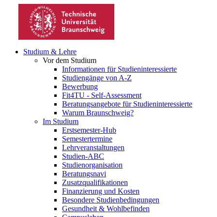
Studium & Lehre
Vor dem Studium
Informationen für Studieninteressierte
Studiengänge von A-Z
Bewerbung
Fit4TU - Self-Assessment
Beratungsangebote für Studieninteressierte
Warum Braunschweig?
Im Studium
Erstsemester-Hub
Semestertermine
Lehrveranstaltungen
Studien-ABC
Studienorganisation
Beratungsnavi
Zusatzqualifikationen
Finanzierung und Kosten
Besondere Studienbedingungen
Gesundheit & Wohlbefinden