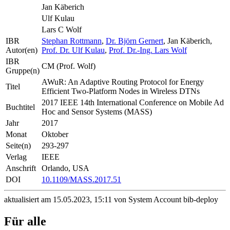
Jan Käberich
Ulf Kulau
Lars C Wolf
IBR
Stephan Rottmann
,
Dr. Björn Gernert
, Jan Käberich,
Autor(en)
Prof. Dr. Ulf Kulau
,
Prof. Dr.-Ing. Lars Wolf
IBR
CM (Prof. Wolf)
Gruppe(n)
AWuR: An Adaptive Routing Protocol for Energy
Titel
Efficient Two-Platform Nodes in Wireless DTNs
2017 IEEE 14th International Conference on Mobile Ad
Buchtitel
Hoc and Sensor Systems (MASS)
Jahr
2017
Monat
Oktober
Seite(n)
293-297
Verlag
IEEE
Anschrift
Orlando, USA
DOI
10.1109/MASS.2017.51
aktualisiert am 15.05.2023, 15:11 von System Account bib-deploy
Für alle