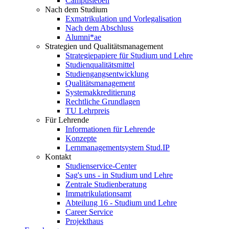
Campusleben
Nach dem Studium
Exmatrikulation und Vorlegalisation
Nach dem Abschluss
Alumni*ae
Strategien und Qualitätsmanagement
Strategiepapiere für Studium und Lehre
Studienqualitätsmittel
Studiengangsentwicklung
Qualitätsmanagement
Systemakkreditierung
Rechtliche Grundlagen
TU Lehrpreis
Für Lehrende
Informationen für Lehrende
Konzepte
Lernmanagementsystem Stud.IP
Kontakt
Studienservice-Center
Sag's uns - in Studium und Lehre
Zentrale Studienberatung
Immatrikulationsamt
Abteilung 16 - Studium und Lehre
Career Service
Projekthaus