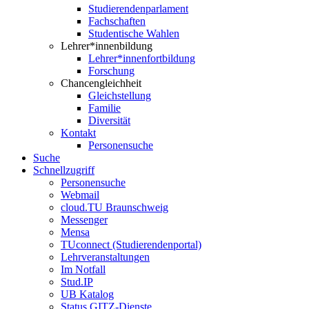
Studierendenparlament
Fachschaften
Studentische Wahlen
Lehrer*innenbildung
Lehrer*innenfortbildung
Forschung
Chancengleichheit
Gleichstellung
Familie
Diversität
Kontakt
Personensuche
Suche
Schnellzugriff
Personensuche
Webmail
cloud.TU Braunschweig
Messenger
Mensa
TUconnect (Studierendenportal)
Lehrveranstaltungen
Im Notfall
Stud.IP
UB Katalog
Status GITZ-Dienste