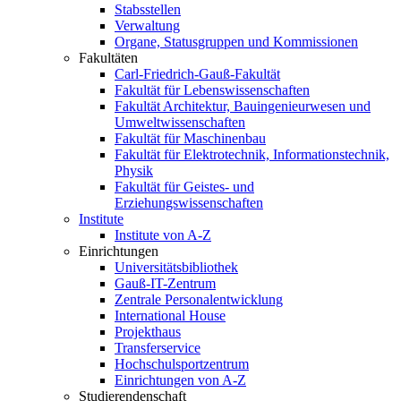
Stabsstellen
Verwaltung
Organe, Statusgruppen und Kommissionen
Fakultäten
Carl-Friedrich-Gauß-Fakultät
Fakultät für Lebenswissenschaften
Fakultät Architektur, Bauingenieurwesen und
Umweltwissenschaften
Fakultät für Maschinenbau
Fakultät für Elektrotechnik, Informationstechnik,
Physik
Fakultät für Geistes- und
Erziehungswissenschaften
Institute
Institute von A-Z
Einrichtungen
Universitätsbibliothek
Gauß-IT-Zentrum
Zentrale Personalentwicklung
International House
Projekthaus
Transferservice
Hochschulsportzentrum
Einrichtungen von A-Z
Studierendenschaft