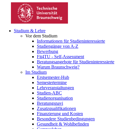
Studium & Lehre
Vor dem Studium
Informationen für Studieninteressierte
Studiengänge von A-Z
Bewerbung
Fit4TU - Self-Assessment
Beratungsangebote für Studieninteressierte
Warum Braunschweig?
Im Studium
Erstsemester-Hub
Semestertermine
Lehrveranstaltungen
Studien-ABC
Studienorganisation
Beratungsnavi
Zusatzqualifikationen
Finanzierung und Kosten
Besondere Studienbedingungen
Gesundheit & Wohlbefinden