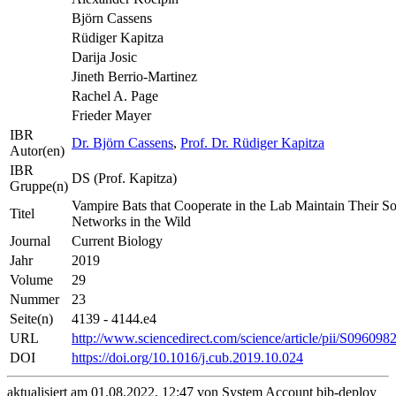
Björn Cassens
Rüdiger Kapitza
Darija Josic
Jineth Berrio-Martinez
Rachel A. Page
Frieder Mayer
IBR
Dr. Björn Cassens
,
Prof. Dr. Rüdiger Kapitza
Autor(en)
IBR
DS (Prof. Kapitza)
Gruppe(n)
Vampire Bats that Cooperate in the Lab Maintain Their So
Titel
Networks in the Wild
Journal
Current Biology
Jahr
2019
Volume
29
Nummer
23
Seite(n)
4139 - 4144.e4
URL
http://www.sciencedirect.com/science/article/pii/S09609
DOI
https://doi.org/10.1016/j.cub.2019.10.024
aktualisiert am 01.08.2022, 12:47 von System Account bib-deploy