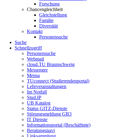
Forschung
Chancengleichheit
Gleichstellung
Familie
Diversität
Kontakt
Personensuche
Suche
Schnellzugriff
Personensuche
Webmail
cloud.TU Braunschweig
Messenger
Mensa
TUconnect (Studierendenportal)
Lehrveranstaltungen
Im Notfall
Stud.IP
UB Katalog
Status GITZ-Dienste
Störungsmeldung GB3
IT Dienste
Informationsportal (Beschäftigte)
Beratungsnavi
Linksammlung