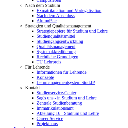
Campusleben
Nach dem Studium
Exmatrikulation und Vorlegalisation
Nach dem Abschluss
Alumni*ae
Strategien und Qualitätsmanagement
Strategiepapiere für Studium und Lehre
Studienqualitätsmittel
Studiengangsentwicklung
Qualitätsmanagement
Systemakkreditierung
Rechtliche Grundlagen
TU Lehrpreis
Für Lehrende
Informationen für Lehrende
Konzepte
Lernmanagementsystem Stud.IP
Kontakt
Studienservice-Center
Sag's uns - in Studium und Lehre
Zentrale Studienberatung
Immatrikulationsamt
Abteilung 16 - Studium und Lehre
Career Service
Projekthaus