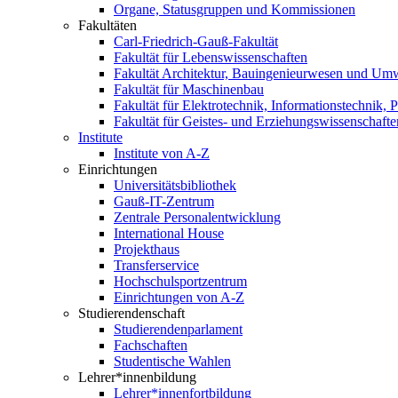
Organe, Statusgruppen und Kommissionen
Fakultäten
Carl-Friedrich-Gauß-Fakultät
Fakultät für Lebenswissenschaften
Fakultät Architektur, Bauingenieurwesen und Um
Fakultät für Maschinenbau
Fakultät für Elektrotechnik, Informationstechnik, 
Fakultät für Geistes- und Erziehungswissenschafte
Institute
Institute von A-Z
Einrichtungen
Universitätsbibliothek
Gauß-IT-Zentrum
Zentrale Personalentwicklung
International House
Projekthaus
Transferservice
Hochschulsportzentrum
Einrichtungen von A-Z
Studierendenschaft
Studierendenparlament
Fachschaften
Studentische Wahlen
Lehrer*innenbildung
Lehrer*innenfortbildung