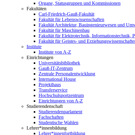
Organe, Statusgruppen und Kommissionen
Fakultäten
Carl-Friedrich-Gauß-Fakultät
Fakultät für Lebenswissenschaften
Fakultät Architektur, Bauingenieurwesen und Um
Fakultät für Maschinenbau
Fakultät für Elektrotechnik, Informationstechnik, 
Fakultät für Geistes- und Erziehungswissenschafte
Institute
Institute von A-Z
Einrichtungen
Universitätsbibliothek
Gauß-IT-Zentrum
Zentrale Personalentwicklung
International House
Projekthaus
Transferservice
Hochschulsportzentrum
Einrichtungen von A-Z
Studierendenschaft
Studierendenparlament
Fachschaften
Studentische Wahlen
Lehrer*innenbildung
Lehrer*innenfortbildung