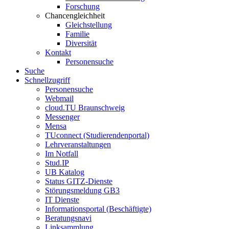
Forschung
Chancengleichheit
Gleichstellung
Familie
Diversität
Kontakt
Personensuche
Suche
Schnellzugriff
Personensuche
Webmail
cloud.TU Braunschweig
Messenger
Mensa
TUconnect (Studierendenportal)
Lehrveranstaltungen
Im Notfall
Stud.IP
UB Katalog
Status GITZ-Dienste
Störungsmeldung GB3
IT Dienste
Informationsportal (Beschäftigte)
Beratungsnavi
Linksammlung