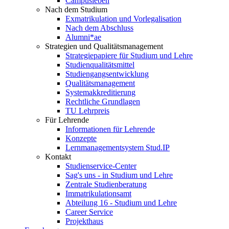
Campusleben
Nach dem Studium
Exmatrikulation und Vorlegalisation
Nach dem Abschluss
Alumni*ae
Strategien und Qualitätsmanagement
Strategiepapiere für Studium und Lehre
Studienqualitätsmittel
Studiengangsentwicklung
Qualitätsmanagement
Systemakkreditierung
Rechtliche Grundlagen
TU Lehrpreis
Für Lehrende
Informationen für Lehrende
Konzepte
Lernmanagementsystem Stud.IP
Kontakt
Studienservice-Center
Sag's uns - in Studium und Lehre
Zentrale Studienberatung
Immatrikulationsamt
Abteilung 16 - Studium und Lehre
Career Service
Projekthaus