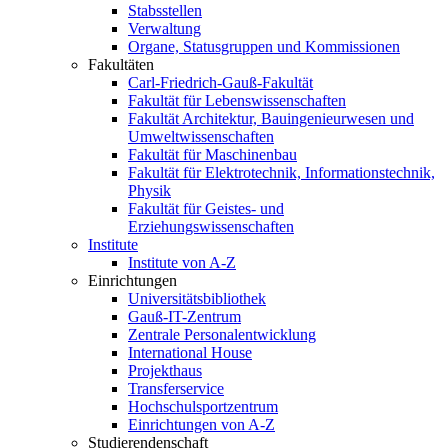
Stabsstellen
Verwaltung
Organe, Statusgruppen und Kommissionen
Fakultäten
Carl-Friedrich-Gauß-Fakultät
Fakultät für Lebenswissenschaften
Fakultät Architektur, Bauingenieurwesen und
Umweltwissenschaften
Fakultät für Maschinenbau
Fakultät für Elektrotechnik, Informationstechnik,
Physik
Fakultät für Geistes- und
Erziehungswissenschaften
Institute
Institute von A-Z
Einrichtungen
Universitätsbibliothek
Gauß-IT-Zentrum
Zentrale Personalentwicklung
International House
Projekthaus
Transferservice
Hochschulsportzentrum
Einrichtungen von A-Z
Studierendenschaft