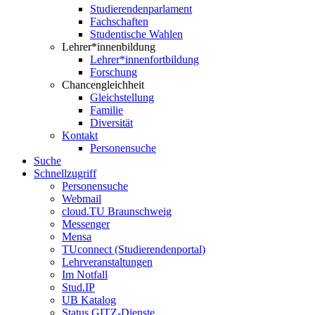
Studierendenparlament
Fachschaften
Studentische Wahlen
Lehrer*innenbildung
Lehrer*innenfortbildung
Forschung
Chancengleichheit
Gleichstellung
Familie
Diversität
Kontakt
Personensuche
Suche
Schnellzugriff
Personensuche
Webmail
cloud.TU Braunschweig
Messenger
Mensa
TUconnect (Studierendenportal)
Lehrveranstaltungen
Im Notfall
Stud.IP
UB Katalog
Status GITZ-Dienste