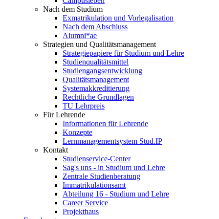
Campusleben
Nach dem Studium
Exmatrikulation und Vorlegalisation
Nach dem Abschluss
Alumni*ae
Strategien und Qualitätsmanagement
Strategiepapiere für Studium und Lehre
Studienqualitätsmittel
Studiengangsentwicklung
Qualitätsmanagement
Systemakkreditierung
Rechtliche Grundlagen
TU Lehrpreis
Für Lehrende
Informationen für Lehrende
Konzepte
Lernmanagementsystem Stud.IP
Kontakt
Studienservice-Center
Sag's uns - in Studium und Lehre
Zentrale Studienberatung
Immatrikulationsamt
Abteilung 16 - Studium und Lehre
Career Service
Projekthaus