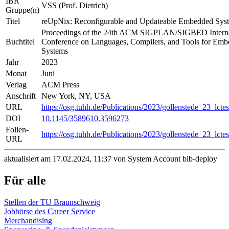
IBR
VSS (Prof. Dietrich)
Gruppe(n)
Titel
reUpNix: Reconfigurable and Updateable Embedded Sys
Proceedings of the 24th ACM SIGPLAN/SIGBED Interna
Buchtitel
Conference on Languages, Compilers, and Tools for Em
Systems
Jahr
2023
Monat
Juni
Verlag
ACM Press
Anschrift
New York, NY, USA
URL
https://osg.tuhh.de/Publications/2023/gollenstede_23_lctes
DOI
10.1145/3589610.3596273
Folien-
https://osg.tuhh.de/Publications/2023/gollenstede_23_lctes
URL
aktualisiert am 17.02.2024, 11:37 von System Account bib-deploy
Für alle
Stellen der TU Braunschweig
Jobbörse des Career Service
Merchandising