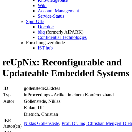
Knowledgebase
Wiki
Account Management
Service-Status
Spin-Offs
Docoloc
bliq
(formerly AIPARK)
Confidential Technologies
Forschungsverbünde
IST.hub
reUpNix: Reconfigurable and
Updateable Embedded Systems
ID
gollenstede:23:lctes
Typ
inProceedings - Artikel in einem Konferenzband
Autor
Gollenstede, Niklas
Kulau, Ulf
Dietrich, Christian
IBR
Niklas Gollenstede
,
Prof. Dr.-Ing. Christian Mengert-Diet
Autor(en)