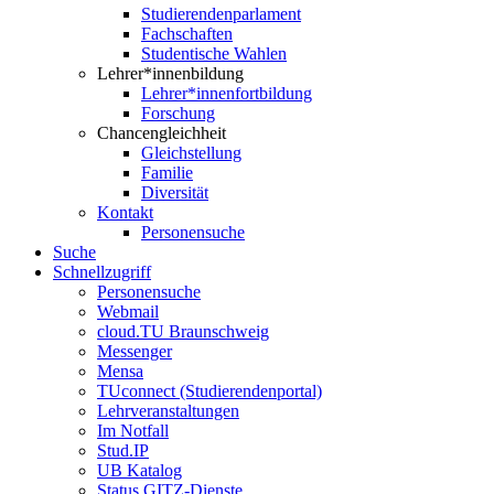
Studierendenparlament
Fachschaften
Studentische Wahlen
Lehrer*innenbildung
Lehrer*innenfortbildung
Forschung
Chancengleichheit
Gleichstellung
Familie
Diversität
Kontakt
Personensuche
Suche
Schnellzugriff
Personensuche
Webmail
cloud.TU Braunschweig
Messenger
Mensa
TUconnect (Studierendenportal)
Lehrveranstaltungen
Im Notfall
Stud.IP
UB Katalog
Status GITZ-Dienste