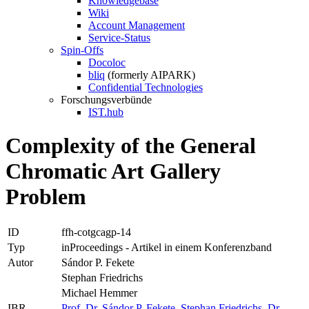
Knowledgebase
Wiki
Account Management
Service-Status
Spin-Offs
Docoloc
bliq
(formerly AIPARK)
Confidential Technologies
Forschungsverbünde
IST.hub
Complexity of the General
Chromatic Art Gallery
Problem
ID
ffh-cotgcagp-14
Typ
inProceedings - Artikel in einem Konferenzband
Autor
Sándor P. Fekete
Stephan Friedrichs
Michael Hemmer
IBR
Prof. Dr. Sándor P. Fekete
,
Stephan Friedrichs
,
Dr.