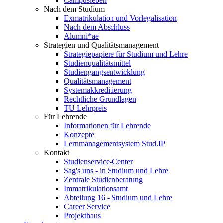
Campusleben
Nach dem Studium
Exmatrikulation und Vorlegalisation
Nach dem Abschluss
Alumni*ae
Strategien und Qualitätsmanagement
Strategiepapiere für Studium und Lehre
Studienqualitätsmittel
Studiengangsentwicklung
Qualitätsmanagement
Systemakkreditierung
Rechtliche Grundlagen
TU Lehrpreis
Für Lehrende
Informationen für Lehrende
Konzepte
Lernmanagementsystem Stud.IP
Kontakt
Studienservice-Center
Sag's uns - in Studium und Lehre
Zentrale Studienberatung
Immatrikulationsamt
Abteilung 16 - Studium und Lehre
Career Service
Projekthaus