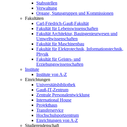
Stabsstellen
Verwaltung
Organe, Statusgruppen und Kommissionen
Fakultäten
Carl-Friedrich-Gauß-Fakultät
Fakultät für Lebenswissenschaften
Fakultät Architektur, Bauingenieurwesen und
Umweltwissenschaften
Fakultät für Maschinenbau
Fakultät für Elektrotechnik, Informationstechnik,
Physik
Fakultät für Geistes- und
Erziehungswissenschaften
Institute
Institute von A-Z
Einrichtungen
Universitätsbibliothek
Gauß-IT-Zentrum
Zentrale Personalentwicklung
International House
Projekthaus
Transferservice
Hochschulsportzentrum
Einrichtungen von A-Z
Studierendenschaft