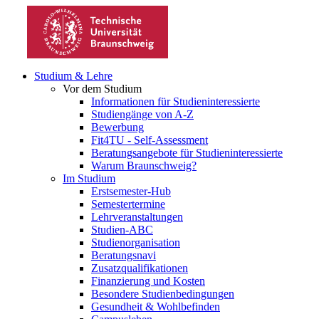
Studium & Lehre
Vor dem Studium
Informationen für Studieninteressierte
Studiengänge von A-Z
Bewerbung
Fit4TU - Self-Assessment
Beratungsangebote für Studieninteressierte
Warum Braunschweig?
Im Studium
Erstsemester-Hub
Semestertermine
Lehrveranstaltungen
Studien-ABC
Studienorganisation
Beratungsnavi
Zusatzqualifikationen
Finanzierung und Kosten
Besondere Studienbedingungen
Gesundheit & Wohlbefinden