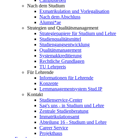
Campusleben
Nach dem Studium
Exmatrikulation und Vorlegalisation
Nach dem Abschluss
Alumni*ae
Strategien und Qualitätsmanagement
Strategiepapiere für Studium und Lehre
Studienqualitätsmittel
Studiengangsentwicklung
Qualitätsmanagement
Systemakkreditierung
Rechtliche Grundlagen
TU Lehrpreis
Für Lehrende
Informationen für Lehrende
Konzepte
Lernmanagementsystem Stud.IP
Kontakt
Studienservice-Center
Sag's uns - in Studium und Lehre
Zentrale Studienberatung
Immatrikulationsamt
Abteilung 16 - Studium und Lehre
Career Service
Projekthaus