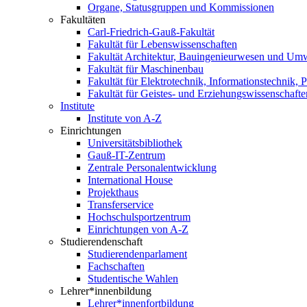
Organe, Statusgruppen und Kommissionen
Fakultäten
Carl-Friedrich-Gauß-Fakultät
Fakultät für Lebenswissenschaften
Fakultät Architektur, Bauingenieurwesen und Um
Fakultät für Maschinenbau
Fakultät für Elektrotechnik, Informationstechnik, 
Fakultät für Geistes- und Erziehungswissenschafte
Institute
Institute von A-Z
Einrichtungen
Universitätsbibliothek
Gauß-IT-Zentrum
Zentrale Personalentwicklung
International House
Projekthaus
Transferservice
Hochschulsportzentrum
Einrichtungen von A-Z
Studierendenschaft
Studierendenparlament
Fachschaften
Studentische Wahlen
Lehrer*innenbildung
Lehrer*innenfortbildung