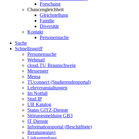
Forschung
Chancengleichheit
Gleichstellung
Familie
Diversität
Kontakt
Personensuche
Suche
Schnellzugriff
Personensuche
Webmail
cloud.TU Braunschweig
Messenger
Mensa
TUconnect (Studierendenportal)
Lehrveranstaltungen
Im Notfall
Stud.IP
UB Katalog
Status GITZ-Dienste
Störungsmeldung GB3
IT Dienste
Informationsportal (Beschäftigte)
Beratungsnavi
Linksammlung