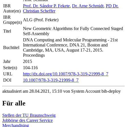
IBR
Prof. Dr. Sándor P. Fekete
,
Dr. Arne Schmidt
,
PD Dr.
Autor(en)
Christian Scheffer
IBR
ALG (Prof. Fekete)
Gruppe(n)
New Geometric Algorithms for Fully Connected Staged
Titel
Self-Assembly
DNA Computing and Molecular Programming - 21st
International Conference, DNA 21, Boston and
Buchtitel
Cambridge, MA, USA, August 17-21, 2015.
Proceedings
Jahr
2015
Seite(n)
104-116
URL
http://dx.doi.org/10.1007/978-3-319-21999-8_7
DOI
10.1007/978-3-319-21999-8_7
aktualisiert am 28.04.2021, 15:10 von System Account bib-deploy
Für alle
Stellen der TU Braunschweig
Jobbörse des Career Service
Merchandising