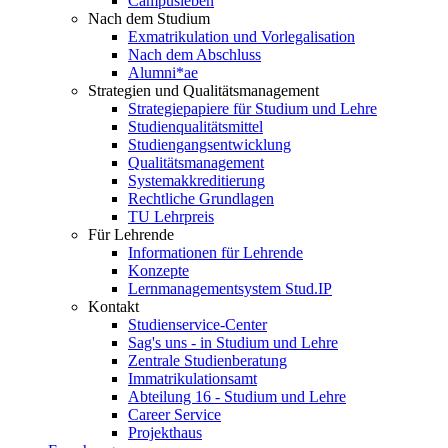
Campusleben
Nach dem Studium
Exmatrikulation und Vorlegalisation
Nach dem Abschluss
Alumni*ae
Strategien und Qualitätsmanagement
Strategiepapiere für Studium und Lehre
Studienqualitätsmittel
Studiengangsentwicklung
Qualitätsmanagement
Systemakkreditierung
Rechtliche Grundlagen
TU Lehrpreis
Für Lehrende
Informationen für Lehrende
Konzepte
Lernmanagementsystem Stud.IP
Kontakt
Studienservice-Center
Sag's uns - in Studium und Lehre
Zentrale Studienberatung
Immatrikulationsamt
Abteilung 16 - Studium und Lehre
Career Service
Projekthaus