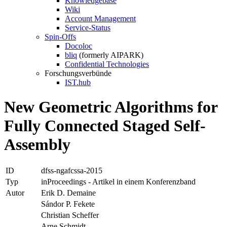
Knowledgebase
Wiki
Account Management
Service-Status
Spin-Offs
Docoloc
bliq
(formerly AIPARK)
Confidential Technologies
Forschungsverbünde
IST.hub
New Geometric Algorithms for
Fully Connected Staged Self-
Assembly
ID
dfss-ngafcssa-2015
Typ
inProceedings - Artikel in einem Konferenzband
Autor
Erik D. Demaine
Sándor P. Fekete
Christian Scheffer
Arne Schmidt