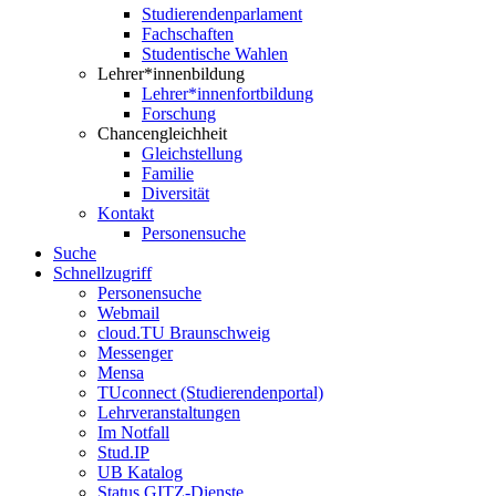
Studierendenparlament
Fachschaften
Studentische Wahlen
Lehrer*innenbildung
Lehrer*innenfortbildung
Forschung
Chancengleichheit
Gleichstellung
Familie
Diversität
Kontakt
Personensuche
Suche
Schnellzugriff
Personensuche
Webmail
cloud.TU Braunschweig
Messenger
Mensa
TUconnect (Studierendenportal)
Lehrveranstaltungen
Im Notfall
Stud.IP
UB Katalog
Status GITZ-Dienste