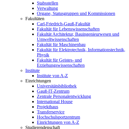
Stabsstellen
Verwaltung
Organe, Statusgruppen und Kommissionen
Fakultäten
Carl-Friedrich-Gauß-Fakultät
Fakultät für Lebenswissenschaften
Fakultät Architektur, Bauingenieurwesen und
Umweltwissenschaften
Fakultät für Maschinenbau
Fakultät für Elektrotechnik, Informationstechnik,
Physik
Fakultät für Geistes- und
Erziehungswissenschaften
Institute
Institute von A-Z
Einrichtungen
Universitätsbibliothek
Gauß-IT-Zentrum
Zentrale Personalentwicklung
International House
Projekthaus
Transferservice
Hochschulsportzentrum
Einrichtungen von A-Z
Studierendenschaft