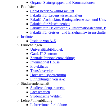
Organe, Statusgruppen und Kommissionen
Fakultäten
Carl-Friedrich-Gauß-Fakultät
Fakultät für Lebenswissenschaften
Fakultät Architektur, Bauingenieurwesen und Um
Fakultät für Maschinenbau
Fakultät für Elektrotechnik, Informationstechnik, 
Fakultät für Geistes- und Erziehungswissenschafte
Institute
Institute von A-Z
Einrichtungen
Universitätsbibliothek
Gauß-IT-Zentrum
Zentrale Personalentwicklung
International House
Projekthaus
Transferservice
Hochschulsportzentrum
Einrichtungen von A-Z
Studierendenschaft
Studierendenparlament
Fachschaften
Studentische Wahlen
Lehrer*innenbildung
Lehrer*innenfortbildung