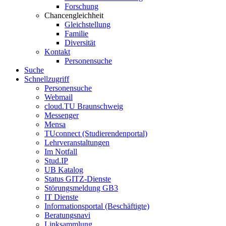
Forschung
Chancengleichheit
Gleichstellung
Familie
Diversität
Kontakt
Personensuche
Suche
Schnellzugriff
Personensuche
Webmail
cloud.TU Braunschweig
Messenger
Mensa
TUconnect (Studierendenportal)
Lehrveranstaltungen
Im Notfall
Stud.IP
UB Katalog
Status GITZ-Dienste
Störungsmeldung GB3
IT Dienste
Informationsportal (Beschäftigte)
Beratungsnavi
Linksammlung