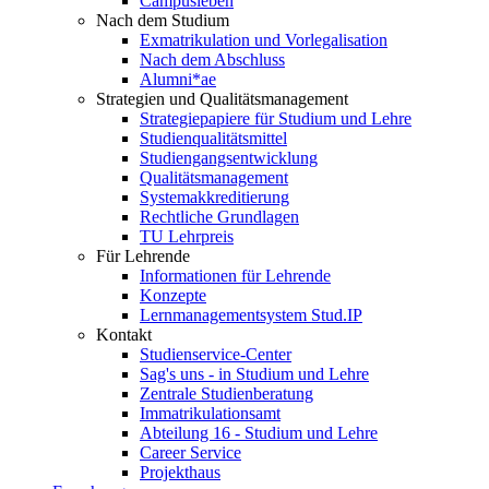
Campusleben
Nach dem Studium
Exmatrikulation und Vorlegalisation
Nach dem Abschluss
Alumni*ae
Strategien und Qualitätsmanagement
Strategiepapiere für Studium und Lehre
Studienqualitätsmittel
Studiengangsentwicklung
Qualitätsmanagement
Systemakkreditierung
Rechtliche Grundlagen
TU Lehrpreis
Für Lehrende
Informationen für Lehrende
Konzepte
Lernmanagementsystem Stud.IP
Kontakt
Studienservice-Center
Sag's uns - in Studium und Lehre
Zentrale Studienberatung
Immatrikulationsamt
Abteilung 16 - Studium und Lehre
Career Service
Projekthaus