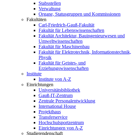
Stabsstellen
Verwaltung
Organe, Statusgruppen und Kommissionen
Fakultäten
Carl-Friedrich-Gauß-Fakultät
Fakultät für Lebenswissenschaften
Fakultät Architektur, Bauingenieurwesen und
Umweltwissenschaften
Fakultät für Maschinenbau
Fakultät für Elektrotechnik, Informationstechnik,
Physik
Fakultät für Geistes- und
Erziehungswissenschaften
Institute
Institute von A-Z
Einrichtungen
Universitätsbibliothek
Gauß-IT-Zentrum
Zentrale Personalentwicklung
International House
Projekthaus
Transferservice
Hochschulsportzentrum
Einrichtungen von A-Z
Studierendenschaft