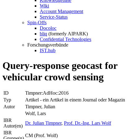
Knowledgebase
Wiki
Account Management
Service-Status
Spin-Offs
Docoloc
bliq
(formerly AIPARK)
Confidential Technologies
Forschungsverbünde
IST.hub
Query-response geocast for
vehicular crowd sensing
ID
Timpner:AdHoc:2016
Typ
Artikel - ein Artikel in einem Journal oder Magazin
Autor
Timpner, Julian
Wolf, Lars
IBR
Dr. Julian Timpner
,
Prof. Dr.-Ing. Lars Wolf
Autor(en)
IBR
CM (Prof. Wolf)
Gruppe(n)