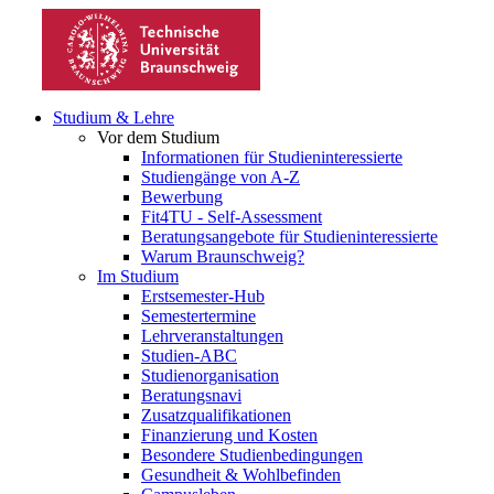
Studium & Lehre
Vor dem Studium
Informationen für Studieninteressierte
Studiengänge von A-Z
Bewerbung
Fit4TU - Self-Assessment
Beratungsangebote für Studieninteressierte
Warum Braunschweig?
Im Studium
Erstsemester-Hub
Semestertermine
Lehrveranstaltungen
Studien-ABC
Studienorganisation
Beratungsnavi
Zusatzqualifikationen
Finanzierung und Kosten
Besondere Studienbedingungen
Gesundheit & Wohlbefinden