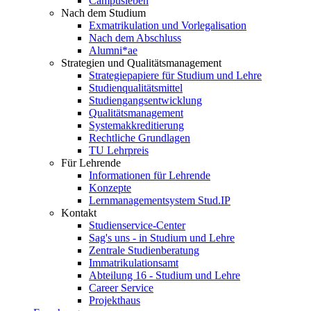
Campusleben
Nach dem Studium
Exmatrikulation und Vorlegalisation
Nach dem Abschluss
Alumni*ae
Strategien und Qualitätsmanagement
Strategiepapiere für Studium und Lehre
Studienqualitätsmittel
Studiengangsentwicklung
Qualitätsmanagement
Systemakkreditierung
Rechtliche Grundlagen
TU Lehrpreis
Für Lehrende
Informationen für Lehrende
Konzepte
Lernmanagementsystem Stud.IP
Kontakt
Studienservice-Center
Sag's uns - in Studium und Lehre
Zentrale Studienberatung
Immatrikulationsamt
Abteilung 16 - Studium und Lehre
Career Service
Projekthaus