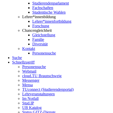
Studierendenparlament
Fachschaften
Studentische Wahlen
Lehrer*innenbildung
Lehrer*innenfortbildung
Forschung
Chancengleichheit
Gleichstellung
Familie
Diversität
Kontakt
Personensuche
Suche
Schnellzugriff
Personensuche
Webmail
cloud.TU Braunschweig
Messenger
Mensa
TUconnect (Studierendenportal)
Lehrveranstaltungen
Im Notfall
Stud.IP
UB Katalog
Status GITZ-Dienste