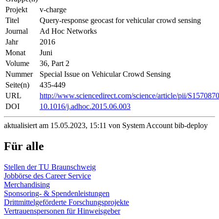
Projekt
v-charge
Titel
Query-response geocast for vehicular crowd sensing
Journal
Ad Hoc Networks
Jahr
2016
Monat
Juni
Volume
36, Part 2
Nummer
Special Issue on Vehicular Crowd Sensing
Seite(n)
435-449
URL
http://www.sciencedirect.com/science/article/pii/S15708
DOI
10.1016/j.adhoc.2015.06.003
aktualisiert am 15.05.2023, 15:11 von System Account bib-deploy
Für alle
Stellen der TU Braunschweig
Jobbörse des Career Service
Merchandising
Sponsoring- & Spendenleistungen
Drittmittelgeförderte Forschungsprojekte
Vertrauenspersonen für Hinweisgeber