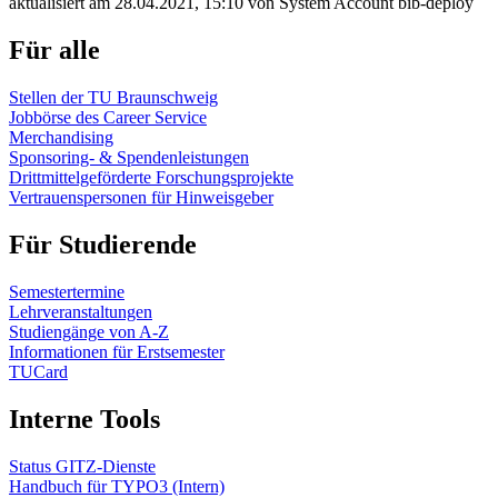
aktualisiert am 28.04.2021, 15:10 von System Account bib-deploy
Für alle
Stellen der TU Braunschweig
Jobbörse des Career Service
Merchandising
Sponsoring- & Spendenleistungen
Drittmittelgeförderte Forschungsprojekte
Vertrauenspersonen für Hinweisgeber
Für Studierende
Semestertermine
Lehrveranstaltungen
Studiengänge von A-Z
Informationen für Erstsemester
TUCard
Interne Tools
Status GITZ-Dienste
Handbuch für TYPO3 (Intern)