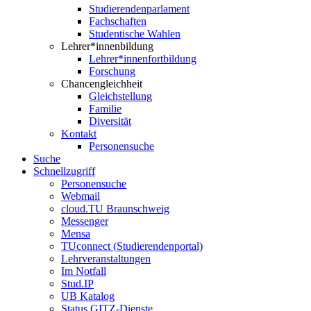
Studierendenparlament
Fachschaften
Studentische Wahlen
Lehrer*innenbildung
Lehrer*innenfortbildung
Forschung
Chancengleichheit
Gleichstellung
Familie
Diversität
Kontakt
Personensuche
Suche
Schnellzugriff
Personensuche
Webmail
cloud.TU Braunschweig
Messenger
Mensa
TUconnect (Studierendenportal)
Lehrveranstaltungen
Im Notfall
Stud.IP
UB Katalog
Status GITZ-Dienste