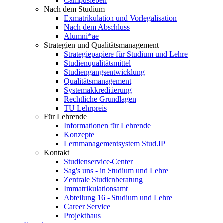
Campusleben
Nach dem Studium
Exmatrikulation und Vorlegalisation
Nach dem Abschluss
Alumni*ae
Strategien und Qualitätsmanagement
Strategiepapiere für Studium und Lehre
Studienqualitätsmittel
Studiengangsentwicklung
Qualitätsmanagement
Systemakkreditierung
Rechtliche Grundlagen
TU Lehrpreis
Für Lehrende
Informationen für Lehrende
Konzepte
Lernmanagementsystem Stud.IP
Kontakt
Studienservice-Center
Sag's uns - in Studium und Lehre
Zentrale Studienberatung
Immatrikulationsamt
Abteilung 16 - Studium und Lehre
Career Service
Projekthaus