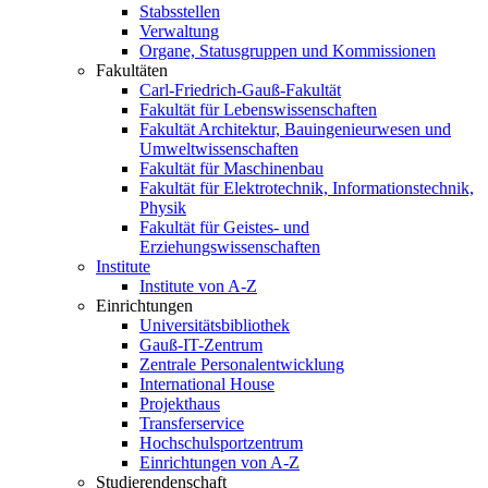
Stabsstellen
Verwaltung
Organe, Statusgruppen und Kommissionen
Fakultäten
Carl-Friedrich-Gauß-Fakultät
Fakultät für Lebenswissenschaften
Fakultät Architektur, Bauingenieurwesen und
Umweltwissenschaften
Fakultät für Maschinenbau
Fakultät für Elektrotechnik, Informationstechnik,
Physik
Fakultät für Geistes- und
Erziehungswissenschaften
Institute
Institute von A-Z
Einrichtungen
Universitätsbibliothek
Gauß-IT-Zentrum
Zentrale Personalentwicklung
International House
Projekthaus
Transferservice
Hochschulsportzentrum
Einrichtungen von A-Z
Studierendenschaft