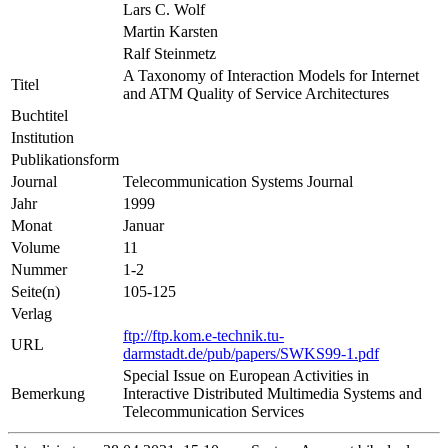
Lars C. Wolf
Martin Karsten
Ralf Steinmetz
A Taxonomy of Interaction Models for Internet
Titel
and ATM Quality of Service Architectures
Buchtitel
Institution
Publikationsform
Journal
Telecommunication Systems Journal
Jahr
1999
Monat
Januar
Volume
11
Nummer
1-2
Seite(n)
105-125
Verlag
ftp://ftp.kom.e-technik.tu-
URL
darmstadt.de/pub/papers/SWKS99-1.pdf
Special Issue on European Activities in
Bemerkung
Interactive Distributed Multimedia Systems and
Telecommunication Services