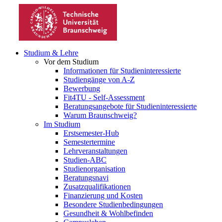
Studium & Lehre
Vor dem Studium
Informationen für Studieninteressierte
Studiengänge von A-Z
Bewerbung
Fit4TU - Self-Assessment
Beratungsangebote für Studieninteressierte
Warum Braunschweig?
Im Studium
Erstsemester-Hub
Semestertermine
Lehrveranstaltungen
Studien-ABC
Studienorganisation
Beratungsnavi
Zusatzqualifikationen
Finanzierung und Kosten
Besondere Studienbedingungen
Gesundheit & Wohlbefinden