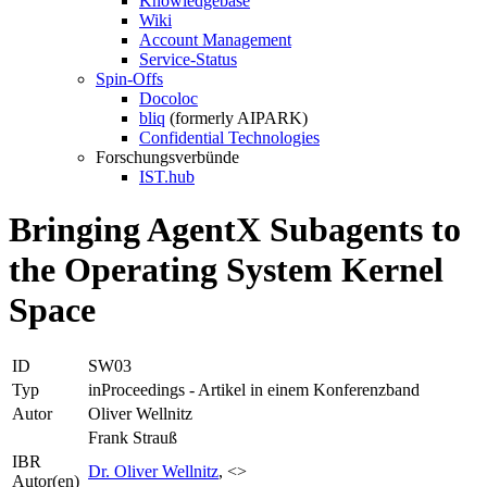
Knowledgebase
Wiki
Account Management
Service-Status
Spin-Offs
Docoloc
bliq
(formerly AIPARK)
Confidential Technologies
Forschungsverbünde
IST.hub
Bringing AgentX Subagents to
the Operating System Kernel
Space
ID
SW03
Typ
inProceedings - Artikel in einem Konferenzband
Autor
Oliver Wellnitz
Frank Strauß
IBR
Dr. Oliver Wellnitz
, <>
Autor(en)