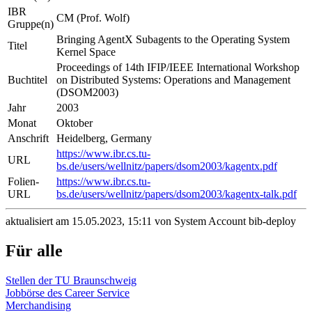
IBR
CM (Prof. Wolf)
Gruppe(n)
Bringing AgentX Subagents to the Operating System
Titel
Kernel Space
Proceedings of 14th IFIP/IEEE International Workshop
Buchtitel
on Distributed Systems: Operations and Management
(DSOM2003)
Jahr
2003
Monat
Oktober
Anschrift
Heidelberg, Germany
https://www.ibr.cs.tu-
URL
bs.de/users/wellnitz/papers/dsom2003/kagentx.pdf
Folien-
https://www.ibr.cs.tu-
URL
bs.de/users/wellnitz/papers/dsom2003/kagentx-talk.pdf
aktualisiert am 15.05.2023, 15:11 von System Account bib-deploy
Für alle
Stellen der TU Braunschweig
Jobbörse des Career Service
Merchandising