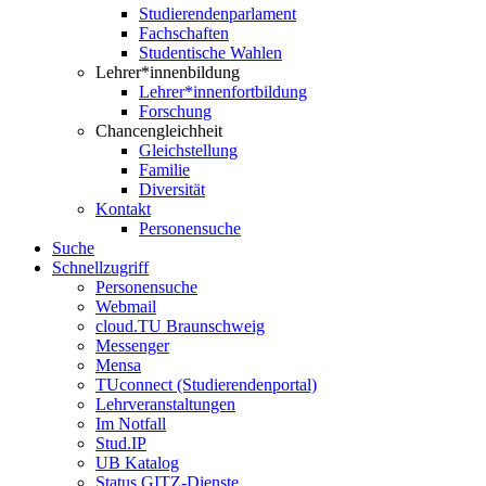
Studierendenparlament
Fachschaften
Studentische Wahlen
Lehrer*innenbildung
Lehrer*innenfortbildung
Forschung
Chancengleichheit
Gleichstellung
Familie
Diversität
Kontakt
Personensuche
Suche
Schnellzugriff
Personensuche
Webmail
cloud.TU Braunschweig
Messenger
Mensa
TUconnect (Studierendenportal)
Lehrveranstaltungen
Im Notfall
Stud.IP
UB Katalog
Status GITZ-Dienste