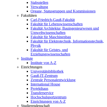
Stabsstellen
Verwaltung
Organe, Statusgruppen und Kommissionen
Fakultäten
Carl-Friedrich-Gauß-Fakultät
Fakultät für Lebenswissenschaften
Fakultät Architektur, Bauingenieurwesen und
Umweltwissenschaften
Fakultät für Maschinenbau
Fakultät für Elektrotechnik, Informationstechnik,
Physik
Fakultät für Geistes- und
Erziehungswissenschaften
Institute
Institute von A-Z
Einrichtungen
Universitätsbibliothek
Gauß-IT-Zentrum
Zentrale Personalentwicklung
International House
Projekthaus
Transferservice
Hochschulsportzentrum
Einrichtungen von A-Z
Studierendenschaft