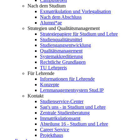
Campusleben
Nach dem Studium
Exmatrikulation und Vorlegalisation
Nach dem Abschluss
Alumni*ae
Strategien und Qualitätsmanagement
Strategiepapiere für Studium und Lehre
Studienqualitätsmittel
Studiengangsentwicklung
Qualitätsmanagement
Systemakkreditierung
Rechtliche Grundlagen
TU Lehrpreis
Für Lehrende
Informationen für Lehrende
Konzepte
Lernmanagementsystem Stud.IP
Kontakt
Studienservice-Center
Sag's uns - in Studium und Lehre
Zentrale Studienberatung
Immatrikulationsamt
Abteilung 16 - Studium und Lehre
Career Service
Projekthaus