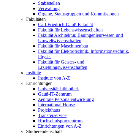
Stabsstellen
Verwaltung
Organe, Statusgruppen und Kommissionen
Fakultäten
Carl-Friedrich-Gauß-Fakultät
Fakultät für Lebenswissenschaften
Fakultät Architektur, Bauingenieurwesen und
Umweltwissenschaften
Fakultät für Maschinenbau
Fakultät für Elektrotechnik, Informationstechnik,
Physik
Fakultät für Geistes- und
Erziehungswissenschaften
Institute
Institute von A-Z
Einrichtungen
Universitätsbibliothek
Gauß-IT-Zentrum
Zentrale Personalentwicklung
International House
Projekthaus
Transferservice
Hochschulsportzentrum
Einrichtungen von A-Z
Studierendenschaft