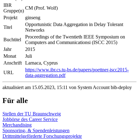
IBR
CM (Prof. Wolf)
Gruppe(n)
Projekt
ginseng
Opportunistic Data Aggregation in Delay Tolerant
Titel
Networks
Proceedings of the Twentieth IEEE Symposium on
Buchtitel
Computers and Communicationsi (ISCC 2015)
Jahr
2015
Monat
Juli
Anschrift
Larnaca, Cyprus
https://www.ibr.cs.tu-bs.de/papers/poettner-iscc2015-
URL
data-aggregation.pdf
aktualisiert am 15.05.2023, 15:11 von System Account bib-deploy
Für alle
Stellen der TU Braunschweig
Jobbörse des Career Service
Merchandising
Sponsoring- & Spendenleistungen
Drittmittelgeförderte Forschungsprojekte