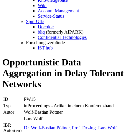
Knowledgebase
Wiki
Account Management
Service-Status
Spin-Offs
Docoloc
bliq
(formerly AIPARK)
Confidential Technologies
Forschungsverbünde
IST.hub
Opportunistic Data
Aggregation in Delay Tolerant
Networks
ID
PW15
Typ
inProceedings - Artikel in einem Konferenzband
Autor
Wolf-Bastian Pöttner
Lars Wolf
IBR
Dr. Wolf-Bastian Pöttner
,
Prof. Dr.-Ing. Lars Wolf
Autor(en)