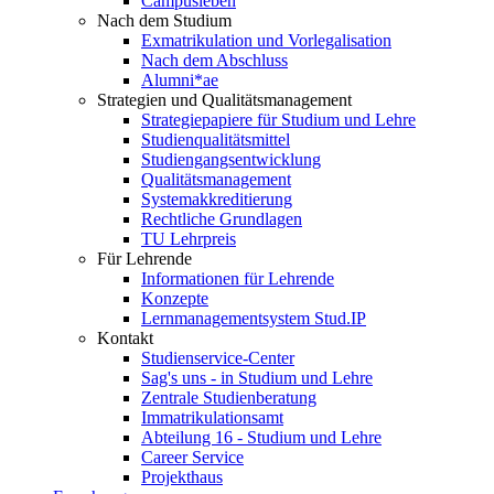
Campusleben
Nach dem Studium
Exmatrikulation und Vorlegalisation
Nach dem Abschluss
Alumni*ae
Strategien und Qualitätsmanagement
Strategiepapiere für Studium und Lehre
Studienqualitätsmittel
Studiengangsentwicklung
Qualitätsmanagement
Systemakkreditierung
Rechtliche Grundlagen
TU Lehrpreis
Für Lehrende
Informationen für Lehrende
Konzepte
Lernmanagementsystem Stud.IP
Kontakt
Studienservice-Center
Sag's uns - in Studium und Lehre
Zentrale Studienberatung
Immatrikulationsamt
Abteilung 16 - Studium und Lehre
Career Service
Projekthaus