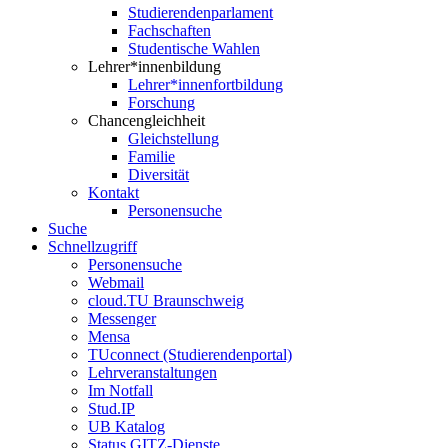
Studierendenparlament
Fachschaften
Studentische Wahlen
Lehrer*innenbildung
Lehrer*innenfortbildung
Forschung
Chancengleichheit
Gleichstellung
Familie
Diversität
Kontakt
Personensuche
Suche
Schnellzugriff
Personensuche
Webmail
cloud.TU Braunschweig
Messenger
Mensa
TUconnect (Studierendenportal)
Lehrveranstaltungen
Im Notfall
Stud.IP
UB Katalog
Status GITZ-Dienste