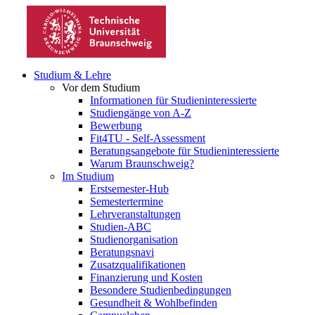
Studium & Lehre
Vor dem Studium
Informationen für Studieninteressierte
Studiengänge von A-Z
Bewerbung
Fit4TU - Self-Assessment
Beratungsangebote für Studieninteressierte
Warum Braunschweig?
Im Studium
Erstsemester-Hub
Semestertermine
Lehrveranstaltungen
Studien-ABC
Studienorganisation
Beratungsnavi
Zusatzqualifikationen
Finanzierung und Kosten
Besondere Studienbedingungen
Gesundheit & Wohlbefinden