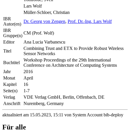
Lars Wolf
Müller-Schloer, Christian
IBR
Dr. Georg von Zengen
,
Prof. Dr.-Ing. Lars Wolf
Autor(en)
IBR
CM (Prof. Wolf)
Gruppe(n)
Editor
Ana Lucia Varbanescu
Combining Trust and ETX to Provide Robust Wireless
Titel
Sensor Networks
Workshop Proceedings of the 29th International
Buchtitel
Conference on Architecture of Computing Systems
Jahr
2016
Monat
April
Kapitel
16
Seite(n)
1-7
Verlag
VDE Verlag GmbH, Berlin, Offenbach, DE
Anschrift
Nuremberg, Germany
aktualisiert am 15.05.2023, 15:11 von System Account bib-deploy
Für alle