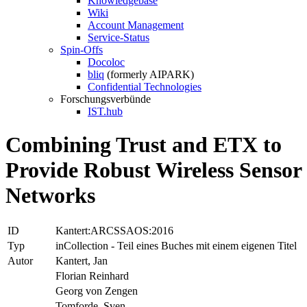
Knowledgebase
Wiki
Account Management
Service-Status
Spin-Offs
Docoloc
bliq
(formerly AIPARK)
Confidential Technologies
Forschungsverbünde
IST.hub
Combining Trust and ETX to
Provide Robust Wireless Sensor
Networks
ID
Kantert:ARCSSAOS:2016
Typ
inCollection - Teil eines Buches mit einem eigenen Titel
Autor
Kantert, Jan
Florian Reinhard
Georg von Zengen
Tomforde, Sven