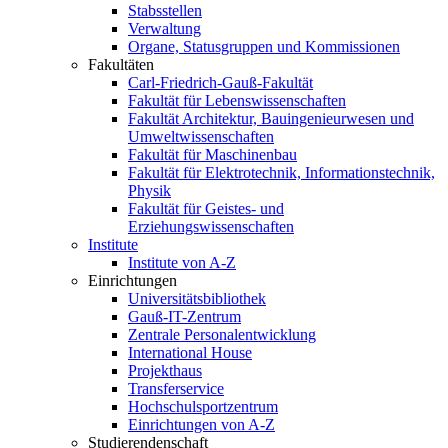
Stabsstellen
Verwaltung
Organe, Statusgruppen und Kommissionen
Fakultäten
Carl-Friedrich-Gauß-Fakultät
Fakultät für Lebenswissenschaften
Fakultät Architektur, Bauingenieurwesen und
Umweltwissenschaften
Fakultät für Maschinenbau
Fakultät für Elektrotechnik, Informationstechnik,
Physik
Fakultät für Geistes- und
Erziehungswissenschaften
Institute
Institute von A-Z
Einrichtungen
Universitätsbibliothek
Gauß-IT-Zentrum
Zentrale Personalentwicklung
International House
Projekthaus
Transferservice
Hochschulsportzentrum
Einrichtungen von A-Z
Studierendenschaft