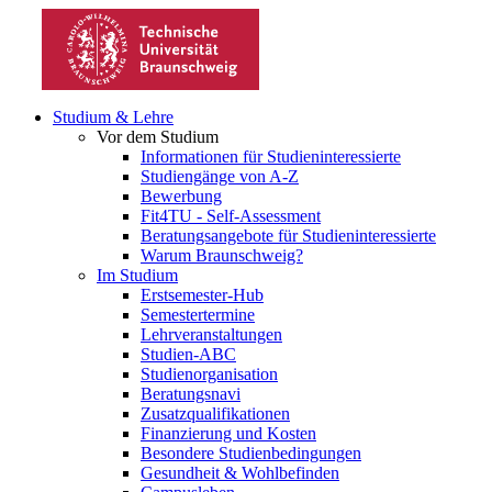
Studium & Lehre
Vor dem Studium
Informationen für Studieninteressierte
Studiengänge von A-Z
Bewerbung
Fit4TU - Self-Assessment
Beratungsangebote für Studieninteressierte
Warum Braunschweig?
Im Studium
Erstsemester-Hub
Semestertermine
Lehrveranstaltungen
Studien-ABC
Studienorganisation
Beratungsnavi
Zusatzqualifikationen
Finanzierung und Kosten
Besondere Studienbedingungen
Gesundheit & Wohlbefinden