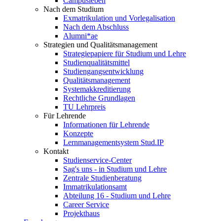
Campusleben
Nach dem Studium
Exmatrikulation und Vorlegalisation
Nach dem Abschluss
Alumni*ae
Strategien und Qualitätsmanagement
Strategiepapiere für Studium und Lehre
Studienqualitätsmittel
Studiengangsentwicklung
Qualitätsmanagement
Systemakkreditierung
Rechtliche Grundlagen
TU Lehrpreis
Für Lehrende
Informationen für Lehrende
Konzepte
Lernmanagementsystem Stud.IP
Kontakt
Studienservice-Center
Sag's uns - in Studium und Lehre
Zentrale Studienberatung
Immatrikulationsamt
Abteilung 16 - Studium und Lehre
Career Service
Projekthaus