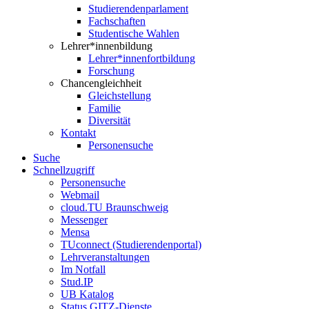
Studierendenparlament
Fachschaften
Studentische Wahlen
Lehrer*innenbildung
Lehrer*innenfortbildung
Forschung
Chancengleichheit
Gleichstellung
Familie
Diversität
Kontakt
Personensuche
Suche
Schnellzugriff
Personensuche
Webmail
cloud.TU Braunschweig
Messenger
Mensa
TUconnect (Studierendenportal)
Lehrveranstaltungen
Im Notfall
Stud.IP
UB Katalog
Status GITZ-Dienste