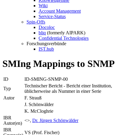
Knowledgebase
Wiki
Account Management
Service-Status
Spin-Offs
Docoloc
bliq
(formerly AIPARK)
Confidential Technologies
Forschungsverbünde
IST.hub
SMIng Mappings to SNMP
ID
ID-SMING-SNMP-00
Technischer Bericht - Bericht einer Institution,
Typ
üblicherweise als Nummer in einer Serie
Autor
F. Strauß
J. Schönwälder
K. McCloghrie
IBR
<>,
Dr. Jürgen Schönwälder
Autor(en)
IBR
VS (Prof. Fischer)