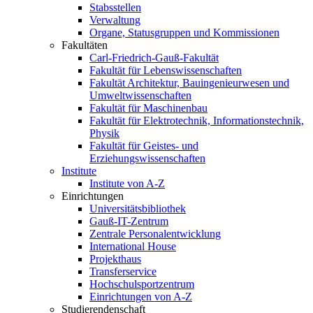
Stabsstellen
Verwaltung
Organe, Statusgruppen und Kommissionen
Fakultäten
Carl-Friedrich-Gauß-Fakultät
Fakultät für Lebenswissenschaften
Fakultät Architektur, Bauingenieurwesen und
Umweltwissenschaften
Fakultät für Maschinenbau
Fakultät für Elektrotechnik, Informationstechnik,
Physik
Fakultät für Geistes- und
Erziehungswissenschaften
Institute
Institute von A-Z
Einrichtungen
Universitätsbibliothek
Gauß-IT-Zentrum
Zentrale Personalentwicklung
International House
Projekthaus
Transferservice
Hochschulsportzentrum
Einrichtungen von A-Z
Studierendenschaft