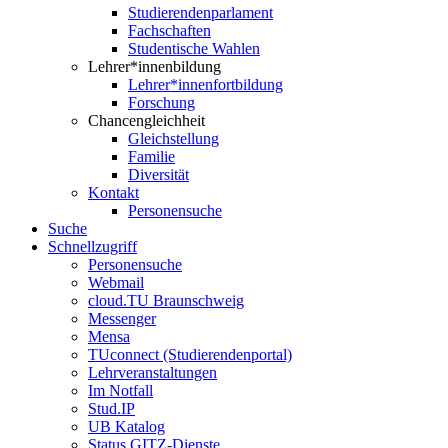
Studierendenparlament
Fachschaften
Studentische Wahlen
Lehrer*innenbildung
Lehrer*innenfortbildung
Forschung
Chancengleichheit
Gleichstellung
Familie
Diversität
Kontakt
Personensuche
Suche
Schnellzugriff
Personensuche
Webmail
cloud.TU Braunschweig
Messenger
Mensa
TUconnect (Studierendenportal)
Lehrveranstaltungen
Im Notfall
Stud.IP
UB Katalog
Status GITZ-Dienste