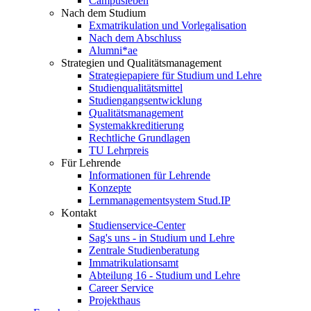
Campusleben
Nach dem Studium
Exmatrikulation und Vorlegalisation
Nach dem Abschluss
Alumni*ae
Strategien und Qualitätsmanagement
Strategiepapiere für Studium und Lehre
Studienqualitätsmittel
Studiengangsentwicklung
Qualitätsmanagement
Systemakkreditierung
Rechtliche Grundlagen
TU Lehrpreis
Für Lehrende
Informationen für Lehrende
Konzepte
Lernmanagementsystem Stud.IP
Kontakt
Studienservice-Center
Sag's uns - in Studium und Lehre
Zentrale Studienberatung
Immatrikulationsamt
Abteilung 16 - Studium und Lehre
Career Service
Projekthaus