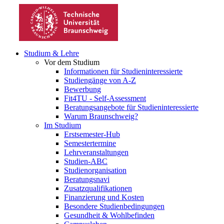
Studium & Lehre
Vor dem Studium
Informationen für Studieninteressierte
Studiengänge von A-Z
Bewerbung
Fit4TU - Self-Assessment
Beratungsangebote für Studieninteressierte
Warum Braunschweig?
Im Studium
Erstsemester-Hub
Semestertermine
Lehrveranstaltungen
Studien-ABC
Studienorganisation
Beratungsnavi
Zusatzqualifikationen
Finanzierung und Kosten
Besondere Studienbedingungen
Gesundheit & Wohlbefinden