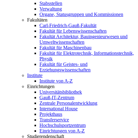
Stabsstellen
Verwaltung
Organe, Statusgruppen und Kommissionen
Fakultäten
Carl-Friedrich-Gauß-Fakultät
Fakultät für Lebenswissenschaften
Fakultät Architektur, Bauingenieurwesen und
Umweltwissenschaften
Fakultät für Maschinenbau
Fakultät für Elektrotechnik, Informationstechnik,
Physik
Fakultät für Geistes- und
Erziehungswissenschaften
Institute
Institute von A-Z
Einrichtungen
Universitätsbibliothek
Gauß-IT-Zentrum
Zentrale Personalentwicklung
International House
Projekthaus
Transferservice
Hochschulsportzentrum
Einrichtungen von A-Z
Studierendenschaft