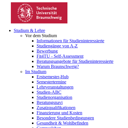
Studium & Lehre
Vor dem Studium
Informationen für Studieninteressierte
Studiengänge von A-Z
Bewerbung
Fit4TU - Self-Assessment
Beratungsangebote für Studieninteressierte
Warum Braunschweig?
Im Studium
Erstsemester-Hub
Semestertermine
Lehrveranstaltungen
Studien-ABC
Studienorganisation
Beratungsnavi
Zusatzqualifikationen
Finanzierung und Kosten
Besondere Studienbedingungen
Gesundheit & Wohlbefinden