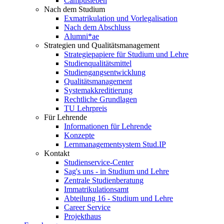
Campusleben
Nach dem Studium
Exmatrikulation und Vorlegalisation
Nach dem Abschluss
Alumni*ae
Strategien und Qualitätsmanagement
Strategiepapiere für Studium und Lehre
Studienqualitätsmittel
Studiengangsentwicklung
Qualitätsmanagement
Systemakkreditierung
Rechtliche Grundlagen
TU Lehrpreis
Für Lehrende
Informationen für Lehrende
Konzepte
Lernmanagementsystem Stud.IP
Kontakt
Studienservice-Center
Sag's uns - in Studium und Lehre
Zentrale Studienberatung
Immatrikulationsamt
Abteilung 16 - Studium und Lehre
Career Service
Projekthaus