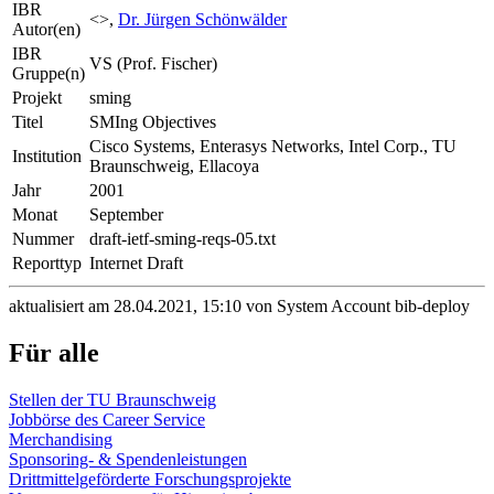
IBR
<>,
Dr. Jürgen Schönwälder
Autor(en)
IBR
VS (Prof. Fischer)
Gruppe(n)
Projekt
sming
Titel
SMIng Objectives
Cisco Systems, Enterasys Networks, Intel Corp., TU
Institution
Braunschweig, Ellacoya
Jahr
2001
Monat
September
Nummer
draft-ietf-sming-reqs-05.txt
Reporttyp
Internet Draft
aktualisiert am 28.04.2021, 15:10 von System Account bib-deploy
Für alle
Stellen der TU Braunschweig
Jobbörse des Career Service
Merchandising
Sponsoring- & Spendenleistungen
Drittmittelgeförderte Forschungsprojekte