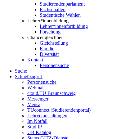
Studierendenparlament
Fachschaften
Studentische Wahlen
Lehrer*innenbildung
Lehrer*innenfortbildung
Forschung
Chancengleichheit
Gleichstellung
Familie
Diversität
Kontakt
Personensuche
Suche
Schnellzugriff
Personensuche
Webmail
cloud.TU Braunschweig
Messenger
Mensa
TUconnect (Studierendenportal)
Lehrveranstaltungen
Im Notfall
Stud.IP
UB Katalog
Status GITZ-Dienste