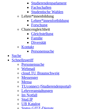
Studierendenparlament
Fachschaften
Studentische Wahlen
Lehrer*innenbildung
Lehrer*innenfortbildung
Forschung
Chancengleichheit
Gleichstellung
Familie
Diversität
Kontakt
Personensuche
Suche
Schnellzugriff
Personensuche
Webmail
cloud.TU Braunschweig
Messenger
Mensa
TUconnect (Studierendenportal)
Lehrveranstaltungen
Im Notfall
Stud.IP
UB Katalog
Status GITZ-Dienste