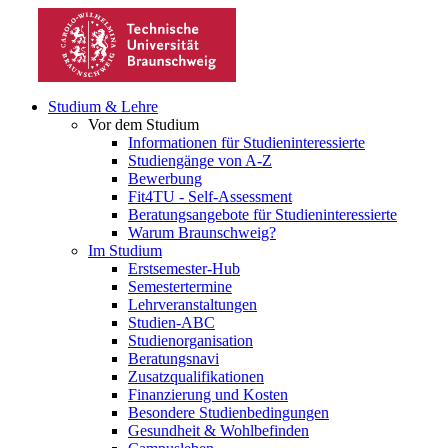
Studium & Lehre
Vor dem Studium
Informationen für Studieninteressierte
Studiengänge von A-Z
Bewerbung
Fit4TU - Self-Assessment
Beratungsangebote für Studieninteressierte
Warum Braunschweig?
Im Studium
Erstsemester-Hub
Semestertermine
Lehrveranstaltungen
Studien-ABC
Studienorganisation
Beratungsnavi
Zusatzqualifikationen
Finanzierung und Kosten
Besondere Studienbedingungen
Gesundheit & Wohlbefinden