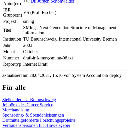
<>,
Dr. Jürgen Schönwälder
Autor(en)
IBR
VS (Prof. Fischer)
Gruppe(n)
Projekt
sming
SMIng - Next Generation Structure of Management
Titel
Information
Institution
TU Braunschweig, International University Bremen
Jahr
2003
Monat
Oktober
Nummer
draft-irtf-nmrg-sming-06.txt
Reporttyp
Internet Draft
aktualisiert am 28.04.2021, 15:10 von System Account bib-deploy
Für alle
Stellen der TU Braunschweig
Jobbörse des Career Service
Merchandising
Sponsoring- & Spendenleistungen
Drittmittelgeförderte Forschungsprojekte
Vertrauenspersonen für Hinweisgeber