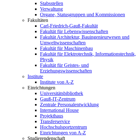
Stabsstellen
Verwaltung
Organe, Statusgruppen und Kommissionen
Fakultäten
Carl-Friedrich-Gauß-Fakultät
Fakultät für Lebenswissenschaften
Fakultät Architektur, Bauingenieurwesen und
Umweltwissenschaften
Fakultät für Maschinenbau
Fakultät für Elektrotechnik, Informationstechnik,
Physik
Fakultät für Geistes- und
Erziehungswissenschaften
Institute
Institute von A-Z
Einrichtungen
Universitätsbibliothek
Gauß-IT-Zentrum
Zentrale Personalentwicklung
International House
Projekthaus
Transferservice
Hochschulsportzentrum
Einrichtungen von A-Z
Studierendenschaft