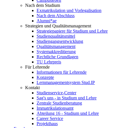
Campusleben
Nach dem Studium
Exmatrikulation und Vorlegalisation
Nach dem Abschluss
Alumni*ae
Strategien und Qualitätsmanagement
Strategiepapiere für Studium und Lehre
Studienqualitätsmittel
Studiengangsentwicklung
Qualitätsmanagement
Systemakkreditierung
Rechtliche Grundlagen
TU Lehrpreis
Für Lehrende
Informationen für Lehrende
Konzepte
Lernmanagementsystem Stud.IP
Kontakt
Studienservice-Center
Sag's uns - in Studium und Lehre
Zentrale Studienberatung
Immatrikulationsamt
Abteilung 16 - Studium und Lehre
Career Service
Projekthaus