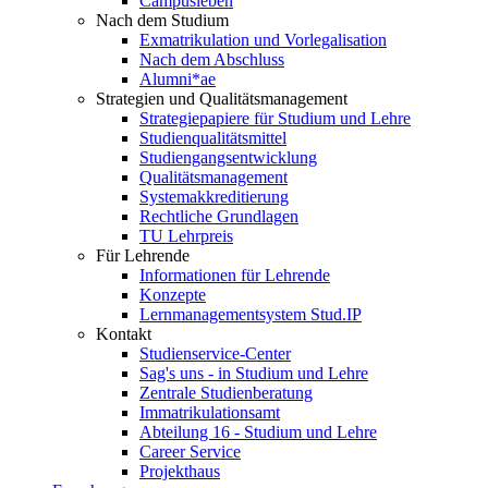
Campusleben
Nach dem Studium
Exmatrikulation und Vorlegalisation
Nach dem Abschluss
Alumni*ae
Strategien und Qualitätsmanagement
Strategiepapiere für Studium und Lehre
Studienqualitätsmittel
Studiengangsentwicklung
Qualitätsmanagement
Systemakkreditierung
Rechtliche Grundlagen
TU Lehrpreis
Für Lehrende
Informationen für Lehrende
Konzepte
Lernmanagementsystem Stud.IP
Kontakt
Studienservice-Center
Sag's uns - in Studium und Lehre
Zentrale Studienberatung
Immatrikulationsamt
Abteilung 16 - Studium und Lehre
Career Service
Projekthaus