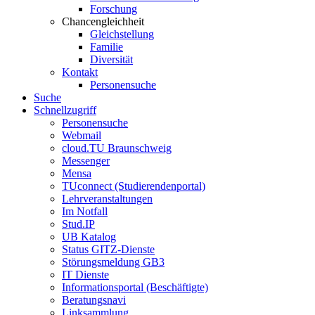
Forschung
Chancengleichheit
Gleichstellung
Familie
Diversität
Kontakt
Personensuche
Suche
Schnellzugriff
Personensuche
Webmail
cloud.TU Braunschweig
Messenger
Mensa
TUconnect (Studierendenportal)
Lehrveranstaltungen
Im Notfall
Stud.IP
UB Katalog
Status GITZ-Dienste
Störungsmeldung GB3
IT Dienste
Informationsportal (Beschäftigte)
Beratungsnavi
Linksammlung