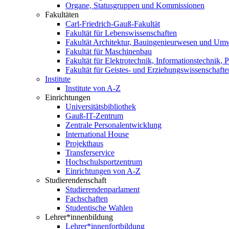
Organe, Statusgruppen und Kommissionen
Fakultäten
Carl-Friedrich-Gauß-Fakultät
Fakultät für Lebenswissenschaften
Fakultät Architektur, Bauingenieurwesen und Um
Fakultät für Maschinenbau
Fakultät für Elektrotechnik, Informationstechnik, 
Fakultät für Geistes- und Erziehungswissenschafte
Institute
Institute von A-Z
Einrichtungen
Universitätsbibliothek
Gauß-IT-Zentrum
Zentrale Personalentwicklung
International House
Projekthaus
Transferservice
Hochschulsportzentrum
Einrichtungen von A-Z
Studierendenschaft
Studierendenparlament
Fachschaften
Studentische Wahlen
Lehrer*innenbildung
Lehrer*innenfortbildung