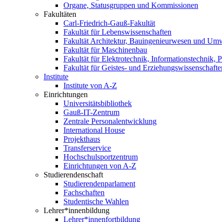
Organe, Statusgruppen und Kommissionen
Fakultäten
Carl-Friedrich-Gauß-Fakultät
Fakultät für Lebenswissenschaften
Fakultät Architektur, Bauingenieurwesen und Um
Fakultät für Maschinenbau
Fakultät für Elektrotechnik, Informationstechnik, 
Fakultät für Geistes- und Erziehungswissenschafte
Institute
Institute von A-Z
Einrichtungen
Universitätsbibliothek
Gauß-IT-Zentrum
Zentrale Personalentwicklung
International House
Projekthaus
Transferservice
Hochschulsportzentrum
Einrichtungen von A-Z
Studierendenschaft
Studierendenparlament
Fachschaften
Studentische Wahlen
Lehrer*innenbildung
Lehrer*innenfortbildung