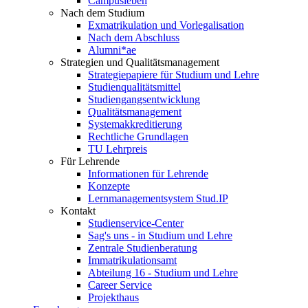
Campusleben
Nach dem Studium
Exmatrikulation und Vorlegalisation
Nach dem Abschluss
Alumni*ae
Strategien und Qualitätsmanagement
Strategiepapiere für Studium und Lehre
Studienqualitätsmittel
Studiengangsentwicklung
Qualitätsmanagement
Systemakkreditierung
Rechtliche Grundlagen
TU Lehrpreis
Für Lehrende
Informationen für Lehrende
Konzepte
Lernmanagementsystem Stud.IP
Kontakt
Studienservice-Center
Sag's uns - in Studium und Lehre
Zentrale Studienberatung
Immatrikulationsamt
Abteilung 16 - Studium und Lehre
Career Service
Projekthaus