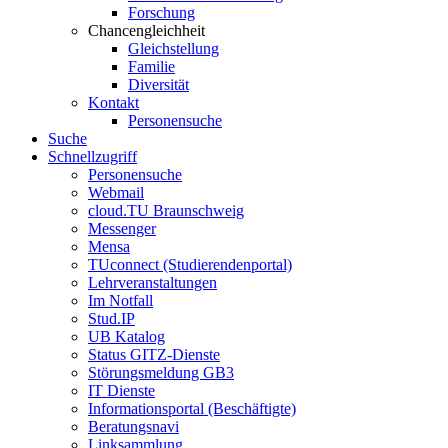
Forschung
Chancengleichheit
Gleichstellung
Familie
Diversität
Kontakt
Personensuche
Suche
Schnellzugriff
Personensuche
Webmail
cloud.TU Braunschweig
Messenger
Mensa
TUconnect (Studierendenportal)
Lehrveranstaltungen
Im Notfall
Stud.IP
UB Katalog
Status GITZ-Dienste
Störungsmeldung GB3
IT Dienste
Informationsportal (Beschäftigte)
Beratungsnavi
Linksammlung