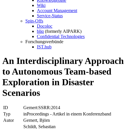
Knowledgebase
Wiki
Account Management
Service-Status
Spin-Offs
Docoloc
bliq
(formerly AIPARK)
Confidential Technologies
Forschungsverbünde
IST.hub
An Interdisciplinary Approach
to Autonomous Team-based
Exploration in Disaster
Scenarios
ID
Gernert:SSRR:2014
Typ
inProceedings - Artikel in einem Konferenzband
Autor
Gernert, Björn
Schildt, Sebastian