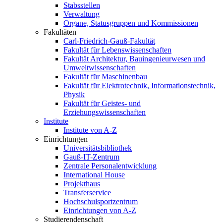
Stabsstellen
Verwaltung
Organe, Statusgruppen und Kommissionen
Fakultäten
Carl-Friedrich-Gauß-Fakultät
Fakultät für Lebenswissenschaften
Fakultät Architektur, Bauingenieurwesen und
Umweltwissenschaften
Fakultät für Maschinenbau
Fakultät für Elektrotechnik, Informationstechnik,
Physik
Fakultät für Geistes- und
Erziehungswissenschaften
Institute
Institute von A-Z
Einrichtungen
Universitätsbibliothek
Gauß-IT-Zentrum
Zentrale Personalentwicklung
International House
Projekthaus
Transferservice
Hochschulsportzentrum
Einrichtungen von A-Z
Studierendenschaft