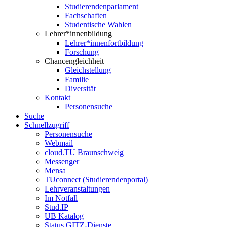
Studierendenparlament
Fachschaften
Studentische Wahlen
Lehrer*innenbildung
Lehrer*innenfortbildung
Forschung
Chancengleichheit
Gleichstellung
Familie
Diversität
Kontakt
Personensuche
Suche
Schnellzugriff
Personensuche
Webmail
cloud.TU Braunschweig
Messenger
Mensa
TUconnect (Studierendenportal)
Lehrveranstaltungen
Im Notfall
Stud.IP
UB Katalog
Status GITZ-Dienste