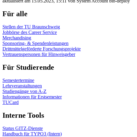
aktualisiert am 15.05.2023, 15:11 von System Account bib-deploy
Für alle
Stellen der TU Braunschweig
Jobbörse des Career Service
Merchandising
Sponsoring- & Spendenleistungen
Drittmittelgeförderte Forschungsprojekte
Vertrauenspersonen für Hinweisgeber
Für Studierende
Semestertermine
Lehrveranstaltungen
Studiengänge von A-Z
Informationen für Erstsemester
TUCard
Interne Tools
Status GITZ-Dienste
Handbuch für TYPO3 (Intern)