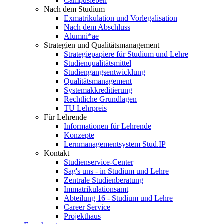
Campusleben
Nach dem Studium
Exmatrikulation und Vorlegalisation
Nach dem Abschluss
Alumni*ae
Strategien und Qualitätsmanagement
Strategiepapiere für Studium und Lehre
Studienqualitätsmittel
Studiengangsentwicklung
Qualitätsmanagement
Systemakkreditierung
Rechtliche Grundlagen
TU Lehrpreis
Für Lehrende
Informationen für Lehrende
Konzepte
Lernmanagementsystem Stud.IP
Kontakt
Studienservice-Center
Sag's uns - in Studium und Lehre
Zentrale Studienberatung
Immatrikulationsamt
Abteilung 16 - Studium und Lehre
Career Service
Projekthaus