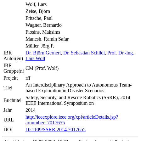
Wolf, Lars
Zeise, Björn
Fritsche, Paul
Wagner, Bernardo
Fiosins, Maksims
Manesh, Ramin Safar
Müller, Jörg P.
IBR
Dr. Björn Gernert
,
Dr. Sebastian Schildt
,
Prof. Dr.-Ing.
Autor(en)
Lars Wolf
IBR
CM (Prof. Wolf)
Gruppe(n)
Projekt
rff
An Interdisciplinary Approach to Autonomous Team-
Titel
based Exploration in Disaster Scenarios
Safety, Security, and Rescue Robotics (SSRR), 2014
Buchtitel
IEEE International Symposium on
Jahr
2014
http://ieeexplore.ieee.org/xpl/articleDetails.jsp?
URL
arnumber=7017655
DOI
10.1109/SSRR.2014.7017655