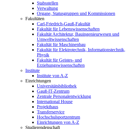
Stabsstellen
Verwaltung
Organe, Statusgruppen und Kommissionen
Fakultäten
Carl-Friedrich-Gauß-Fakultät
Fakultät für Lebenswissenschaften
Fakultät Architektur, Bauingenieurwesen und
Umweltwissenschaften
Fakultät für Maschinenbau
Fakultät für Elektrotechnik, Informationstechnik,
Physik
Fakultät für Geistes- und
Erziehungswissenschaften
Institute
Institute von A-Z
Einrichtungen
Universitätsbibliothek
Gauß-IT-Zentrum
Zentrale Personalentwicklung
International House
Projekthaus
Transferservice
Hochschulsportzentrum
Einrichtungen von A-Z
Studierendenschaft