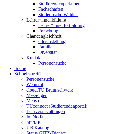
Studierendenparlament
Fachschaften
Studentische Wahlen
Lehrer*innenbildung
Lehrer*innenfortbildung
Forschung
Chancengleichheit
Gleichstellung
Familie
Diversität
Kontakt
Personensuche
Suche
Schnellzugriff
Personensuche
Webmail
cloud.TU Braunschweig
Messenger
Mensa
TUconnect (Studierendenportal)
Lehrveranstaltungen
Im Notfall
Stud.IP
UB Katalog
Status GITZ-Dienste