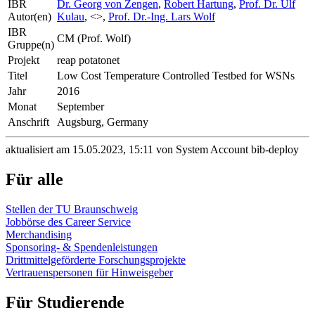
IBR
Dr. Georg von Zengen
,
Robert Hartung
,
Prof. Dr. Ulf
Autor(en)
Kulau
, <>,
Prof. Dr.-Ing. Lars Wolf
IBR
CM (Prof. Wolf)
Gruppe(n)
Projekt
reap potatonet
Titel
Low Cost Temperature Controlled Testbed for WSNs
Jahr
2016
Monat
September
Anschrift
Augsburg, Germany
aktualisiert am 15.05.2023, 15:11 von System Account bib-deploy
Für alle
Stellen der TU Braunschweig
Jobbörse des Career Service
Merchandising
Sponsoring- & Spendenleistungen
Drittmittelgeförderte Forschungsprojekte
Vertrauenspersonen für Hinweisgeber
Für Studierende