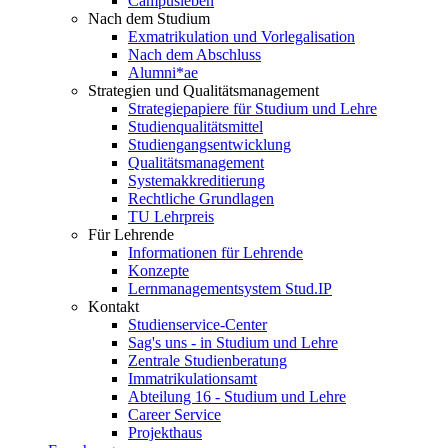
Campusleben
Nach dem Studium
Exmatrikulation und Vorlegalisation
Nach dem Abschluss
Alumni*ae
Strategien und Qualitätsmanagement
Strategiepapiere für Studium und Lehre
Studienqualitätsmittel
Studiengangsentwicklung
Qualitätsmanagement
Systemakkreditierung
Rechtliche Grundlagen
TU Lehrpreis
Für Lehrende
Informationen für Lehrende
Konzepte
Lernmanagementsystem Stud.IP
Kontakt
Studienservice-Center
Sag's uns - in Studium und Lehre
Zentrale Studienberatung
Immatrikulationsamt
Abteilung 16 - Studium und Lehre
Career Service
Projekthaus