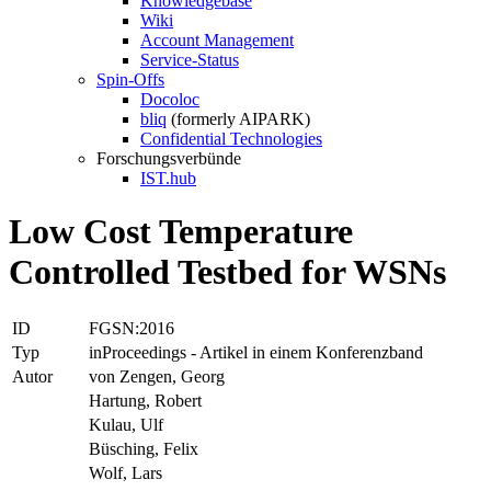
Knowledgebase
Wiki
Account Management
Service-Status
Spin-Offs
Docoloc
bliq
(formerly AIPARK)
Confidential Technologies
Forschungsverbünde
IST.hub
Low Cost Temperature
Controlled Testbed for WSNs
ID
FGSN:2016
Typ
inProceedings - Artikel in einem Konferenzband
Autor
von Zengen, Georg
Hartung, Robert
Kulau, Ulf
Büsching, Felix
Wolf, Lars