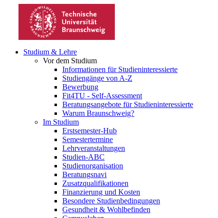
Studium & Lehre
Vor dem Studium
Informationen für Studieninteressierte
Studiengänge von A-Z
Bewerbung
Fit4TU - Self-Assessment
Beratungsangebote für Studieninteressierte
Warum Braunschweig?
Im Studium
Erstsemester-Hub
Semestertermine
Lehrveranstaltungen
Studien-ABC
Studienorganisation
Beratungsnavi
Zusatzqualifikationen
Finanzierung und Kosten
Besondere Studienbedingungen
Gesundheit & Wohlbefinden