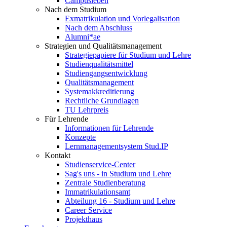
Campusleben
Nach dem Studium
Exmatrikulation und Vorlegalisation
Nach dem Abschluss
Alumni*ae
Strategien und Qualitätsmanagement
Strategiepapiere für Studium und Lehre
Studienqualitätsmittel
Studiengangsentwicklung
Qualitätsmanagement
Systemakkreditierung
Rechtliche Grundlagen
TU Lehrpreis
Für Lehrende
Informationen für Lehrende
Konzepte
Lernmanagementsystem Stud.IP
Kontakt
Studienservice-Center
Sag's uns - in Studium und Lehre
Zentrale Studienberatung
Immatrikulationsamt
Abteilung 16 - Studium und Lehre
Career Service
Projekthaus