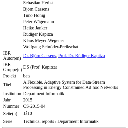
Sebastian Herbst
Björn Cassens
Timo Hönig
Peter Wägemann
Heiko Janker
Rüdiger Kapitza
Klaus Meyer-Wegener
Wolfgang Schröder-Preikschat
IBR
Dr. Björn Cassens
,
Prof. Dr. Rüdiger Kapitza
Autor(en)
IBR
DS (Prof. Kapitza)
Gruppe(n)
Projekt
bats
A Flexible, Adaptive System for Data-Stream
Titel
Processing in Energy-Constrained Ad-hoc Networks
Institution
Department Informatik
Jahr
2015
Nummer
CS-2015-04
1â10
Seite(n)
Serie
Technical reports / Department Informatik