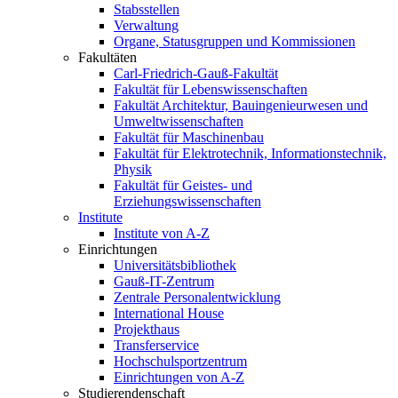
Stabsstellen
Verwaltung
Organe, Statusgruppen und Kommissionen
Fakultäten
Carl-Friedrich-Gauß-Fakultät
Fakultät für Lebenswissenschaften
Fakultät Architektur, Bauingenieurwesen und
Umweltwissenschaften
Fakultät für Maschinenbau
Fakultät für Elektrotechnik, Informationstechnik,
Physik
Fakultät für Geistes- und
Erziehungswissenschaften
Institute
Institute von A-Z
Einrichtungen
Universitätsbibliothek
Gauß-IT-Zentrum
Zentrale Personalentwicklung
International House
Projekthaus
Transferservice
Hochschulsportzentrum
Einrichtungen von A-Z
Studierendenschaft