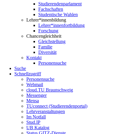
Studierendenparlament
Fachschaften
Studentische Wahlen
Lehrer*innenbildung
Lehrer*innenfortbildung
Forschung
Chancengleichheit
Gleichstellung
Familie
Diversität
Kontakt
Personensuche
Suche
Schnellzugriff
Personensuche
Webmail
cloud.TU Braunschweig
Messenger
Mensa
TUconnect (Studierendenportal)
Lehrveranstaltungen
Im Notfall
Stud.IP
UB Katalog
Status GITZ-Dienste