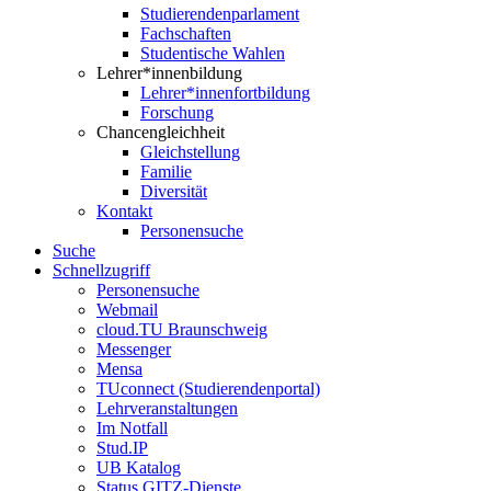
Studierendenparlament
Fachschaften
Studentische Wahlen
Lehrer*innenbildung
Lehrer*innenfortbildung
Forschung
Chancengleichheit
Gleichstellung
Familie
Diversität
Kontakt
Personensuche
Suche
Schnellzugriff
Personensuche
Webmail
cloud.TU Braunschweig
Messenger
Mensa
TUconnect (Studierendenportal)
Lehrveranstaltungen
Im Notfall
Stud.IP
UB Katalog
Status GITZ-Dienste