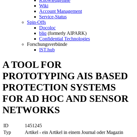
Knowledgebase
Wiki
Account Management
Service-Status
Spin-Offs
Docoloc
bliq
(formerly AIPARK)
Confidential Technologies
Forschungsverbünde
IST.hub
A TOOL FOR
PROTOTYPING AIS BASED
PROTECTION SYSTEMS
FOR AD HOC AND SENSOR
NETWORKS
ID
1451245
Typ
Artikel - ein Artikel in einem Journal oder Magazin