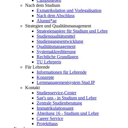
Campusleben
Nach dem Studium
Exmatrikulation und Vorlegalisation
Nach dem Abschluss
Alumni*ae
Strategien und Qualitätsmanagement
Strategiepapiere für Studium und Lehre
Studienqualitätsmittel
Studiengangsentwicklung
Qualitätsmanagement
Systemakkreditierung
Rechtliche Grundlagen
TU Lehrpreis
Für Lehrende
Informationen für Lehrende
Konzepte
Lernmanagementsystem Stud.IP
Kontakt
Studienservice-Center
Sag's uns - in Studium und Lehre
Zentrale Studienberatung
Immatrikulationsamt
Abteilung 16 - Studium und Lehre
Career Service
Projekthaus