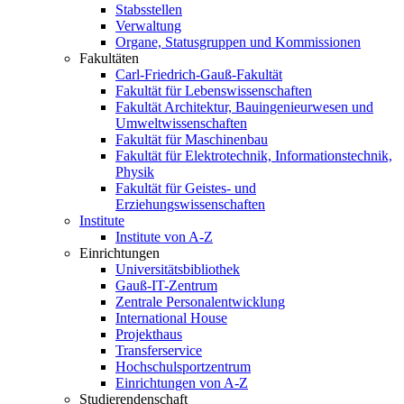
Stabsstellen
Verwaltung
Organe, Statusgruppen und Kommissionen
Fakultäten
Carl-Friedrich-Gauß-Fakultät
Fakultät für Lebenswissenschaften
Fakultät Architektur, Bauingenieurwesen und
Umweltwissenschaften
Fakultät für Maschinenbau
Fakultät für Elektrotechnik, Informationstechnik,
Physik
Fakultät für Geistes- und
Erziehungswissenschaften
Institute
Institute von A-Z
Einrichtungen
Universitätsbibliothek
Gauß-IT-Zentrum
Zentrale Personalentwicklung
International House
Projekthaus
Transferservice
Hochschulsportzentrum
Einrichtungen von A-Z
Studierendenschaft