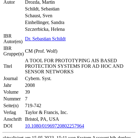
Autor
Drozda, Martin
Schildt, Sebastian
Schaust, Sven
Einhellinger, Sandra
Szczerbicka, Helena
IBR
Dr. Sebastian Schildt
Autor(en)
IBR
CM (Prof. Wolf)
Gruppe(n)
A TOOL FOR PROTOTYPING AIS BASED
Titel
PROTECTION SYSTEMS FOR AD HOC AND
SENSOR NETWORKS
Journal
Cybern. Syst.
Jahr
2008
Volume
39
Nummer
7
Seite(n)
719-742
Verlag
Taylor & Francis, Inc.
Anschrift
Bristol, PA, USA
DOI
10.1080/01969720802257964
aktualisiert am 15.05.2023, 15:11 von System Account bib-deploy