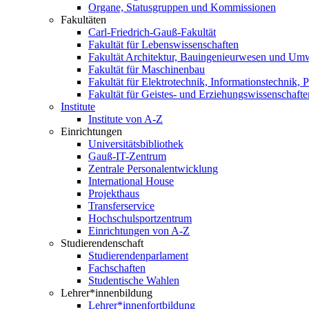
Organe, Statusgruppen und Kommissionen
Fakultäten
Carl-Friedrich-Gauß-Fakultät
Fakultät für Lebenswissenschaften
Fakultät Architektur, Bauingenieurwesen und Um
Fakultät für Maschinenbau
Fakultät für Elektrotechnik, Informationstechnik, 
Fakultät für Geistes- und Erziehungswissenschafte
Institute
Institute von A-Z
Einrichtungen
Universitätsbibliothek
Gauß-IT-Zentrum
Zentrale Personalentwicklung
International House
Projekthaus
Transferservice
Hochschulsportzentrum
Einrichtungen von A-Z
Studierendenschaft
Studierendenparlament
Fachschaften
Studentische Wahlen
Lehrer*innenbildung
Lehrer*innenfortbildung