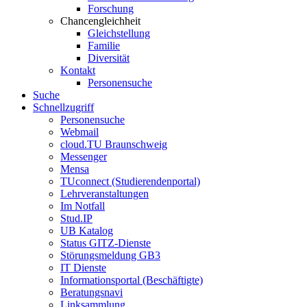
Forschung
Chancengleichheit
Gleichstellung
Familie
Diversität
Kontakt
Personensuche
Suche
Schnellzugriff
Personensuche
Webmail
cloud.TU Braunschweig
Messenger
Mensa
TUconnect (Studierendenportal)
Lehrveranstaltungen
Im Notfall
Stud.IP
UB Katalog
Status GITZ-Dienste
Störungsmeldung GB3
IT Dienste
Informationsportal (Beschäftigte)
Beratungsnavi
Linksammlung