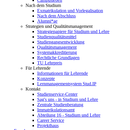
Campusleben
Nach dem Studium
Exmatrikulation und Vorlegalisation
Nach dem Abschluss
Alumni*ae
Strategien und Qualitätsmanagement
Strategiepapiere für Studium und Lehre
Studienqualitätsmittel
Studiengangsentwicklung
Qualitätsmanagement
Systemakkreditierung
Rechtliche Grundlagen
TU Lehrpreis
Für Lehrende
Informationen für Lehrende
Konzepte
Lernmanagementsystem Stud.IP
Kontakt
Studienservice-Center
Sag's uns - in Studium und Lehre
Zentrale Studienberatung
Immatrikulationsamt
Abteilung 16 - Studium und Lehre
Career Service
Projekthaus