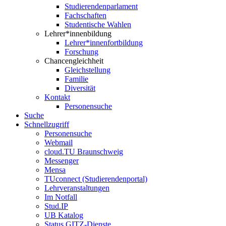
Studierendenparlament
Fachschaften
Studentische Wahlen
Lehrer*innenbildung
Lehrer*innenfortbildung
Forschung
Chancengleichheit
Gleichstellung
Familie
Diversität
Kontakt
Personensuche
Suche
Schnellzugriff
Personensuche
Webmail
cloud.TU Braunschweig
Messenger
Mensa
TUconnect (Studierendenportal)
Lehrveranstaltungen
Im Notfall
Stud.IP
UB Katalog
Status GITZ-Dienste