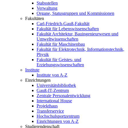
Stabsstellen
Verwaltung
Organe, Statusgruppen und Kommissionen
Fakultäten
Carl-Friedrich-Gauß-Fakultät
Fakultät für Lebenswissenschaften
Fakultät Architektur, Bauingenieurwesen und
Umweltwissenschaften
Fakultät für Maschinenbau
Fakultät für Elektrotechnik, Informationstechnik,
Physik
Fakultät für Geistes- und
Erziehungswissenschaften
Institute
Institute von A-Z
Einrichtungen
Universitätsbibliothek
Gauß-IT-Zentrum
Zentrale Personalentwicklung
International House
Projekthaus
Transferservice
Hochschulsportzentrum
Einrichtungen von A-Z
Studierendenschaft