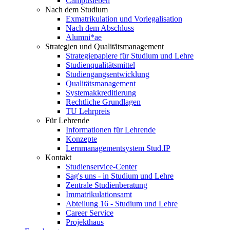
Campusleben
Nach dem Studium
Exmatrikulation und Vorlegalisation
Nach dem Abschluss
Alumni*ae
Strategien und Qualitätsmanagement
Strategiepapiere für Studium und Lehre
Studienqualitätsmittel
Studiengangsentwicklung
Qualitätsmanagement
Systemakkreditierung
Rechtliche Grundlagen
TU Lehrpreis
Für Lehrende
Informationen für Lehrende
Konzepte
Lernmanagementsystem Stud.IP
Kontakt
Studienservice-Center
Sag's uns - in Studium und Lehre
Zentrale Studienberatung
Immatrikulationsamt
Abteilung 16 - Studium und Lehre
Career Service
Projekthaus