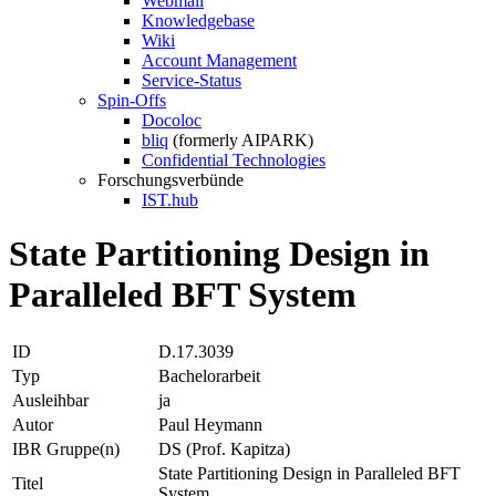
Webmail
Knowledgebase
Wiki
Account Management
Service-Status
Spin-Offs
Docoloc
bliq
(formerly AIPARK)
Confidential Technologies
Forschungsverbünde
IST.hub
State Partitioning Design in
Paralleled BFT System
ID
D.17.3039
Typ
Bachelorarbeit
Ausleihbar
ja
Autor
Paul Heymann
IBR Gruppe(n)
DS (Prof. Kapitza)
State Partitioning Design in Paralleled BFT
Titel
System