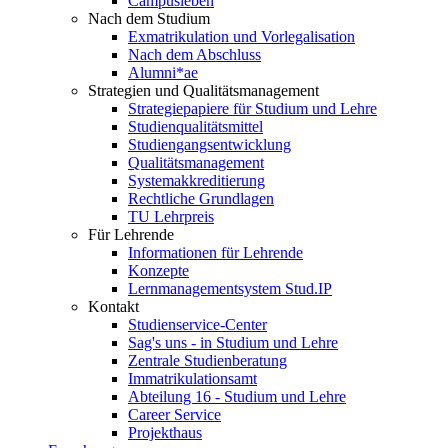
Campusleben
Nach dem Studium
Exmatrikulation und Vorlegalisation
Nach dem Abschluss
Alumni*ae
Strategien und Qualitätsmanagement
Strategiepapiere für Studium und Lehre
Studienqualitätsmittel
Studiengangsentwicklung
Qualitätsmanagement
Systemakkreditierung
Rechtliche Grundlagen
TU Lehrpreis
Für Lehrende
Informationen für Lehrende
Konzepte
Lernmanagementsystem Stud.IP
Kontakt
Studienservice-Center
Sag's uns - in Studium und Lehre
Zentrale Studienberatung
Immatrikulationsamt
Abteilung 16 - Studium und Lehre
Career Service
Projekthaus