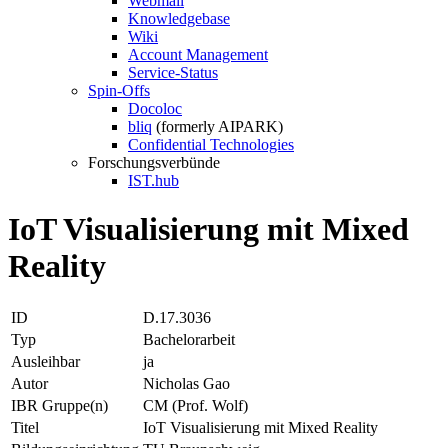
Webmail
Knowledgebase
Wiki
Account Management
Service-Status
Spin-Offs
Docoloc
bliq
(formerly AIPARK)
Confidential Technologies
Forschungsverbünde
IST.hub
IoT Visualisierung mit Mixed
Reality
ID
D.17.3036
Typ
Bachelorarbeit
Ausleihbar
ja
Autor
Nicholas Gao
IBR Gruppe(n)
CM (Prof. Wolf)
Titel
IoT Visualisierung mit Mixed Reality