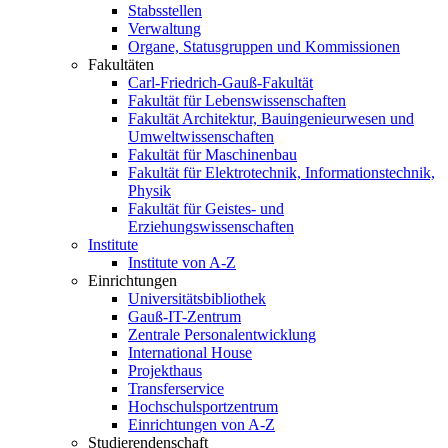
Stabsstellen
Verwaltung
Organe, Statusgruppen und Kommissionen
Fakultäten
Carl-Friedrich-Gauß-Fakultät
Fakultät für Lebenswissenschaften
Fakultät Architektur, Bauingenieurwesen und
Umweltwissenschaften
Fakultät für Maschinenbau
Fakultät für Elektrotechnik, Informationstechnik,
Physik
Fakultät für Geistes- und
Erziehungswissenschaften
Institute
Institute von A-Z
Einrichtungen
Universitätsbibliothek
Gauß-IT-Zentrum
Zentrale Personalentwicklung
International House
Projekthaus
Transferservice
Hochschulsportzentrum
Einrichtungen von A-Z
Studierendenschaft