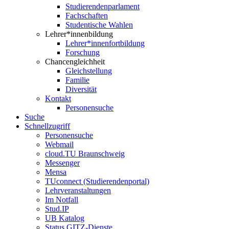
Studierendenparlament
Fachschaften
Studentische Wahlen
Lehrer*innenbildung
Lehrer*innenfortbildung
Forschung
Chancengleichheit
Gleichstellung
Familie
Diversität
Kontakt
Personensuche
Suche
Schnellzugriff
Personensuche
Webmail
cloud.TU Braunschweig
Messenger
Mensa
TUconnect (Studierendenportal)
Lehrveranstaltungen
Im Notfall
Stud.IP
UB Katalog
Status GITZ-Dienste