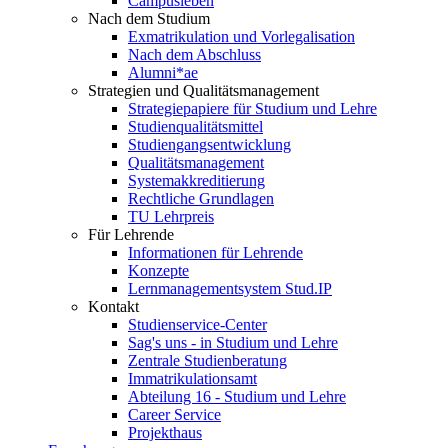
Campusleben
Nach dem Studium
Exmatrikulation und Vorlegalisation
Nach dem Abschluss
Alumni*ae
Strategien und Qualitätsmanagement
Strategiepapiere für Studium und Lehre
Studienqualitätsmittel
Studiengangsentwicklung
Qualitätsmanagement
Systemakkreditierung
Rechtliche Grundlagen
TU Lehrpreis
Für Lehrende
Informationen für Lehrende
Konzepte
Lernmanagementsystem Stud.IP
Kontakt
Studienservice-Center
Sag's uns - in Studium und Lehre
Zentrale Studienberatung
Immatrikulationsamt
Abteilung 16 - Studium und Lehre
Career Service
Projekthaus