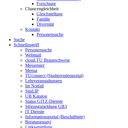
Forschung
Chancengleichheit
Gleichstellung
Familie
Diversität
Kontakt
Personensuche
Suche
Schnellzugriff
Personensuche
Webmail
cloud.TU Braunschweig
Messenger
Mensa
TUconnect (Studierendenportal)
Lehrveranstaltungen
Im Notfall
Stud.IP
UB Katalog
Status GITZ-Dienste
Störungsmeldung GB3
IT Dienste
Informationsportal (Beschäftigte)
Beratungsnavi
Linksammlung