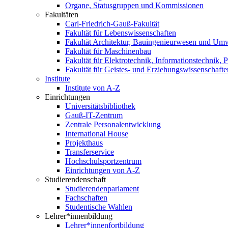
Organe, Statusgruppen und Kommissionen
Fakultäten
Carl-Friedrich-Gauß-Fakultät
Fakultät für Lebenswissenschaften
Fakultät Architektur, Bauingenieurwesen und Um
Fakultät für Maschinenbau
Fakultät für Elektrotechnik, Informationstechnik, 
Fakultät für Geistes- und Erziehungswissenschafte
Institute
Institute von A-Z
Einrichtungen
Universitätsbibliothek
Gauß-IT-Zentrum
Zentrale Personalentwicklung
International House
Projekthaus
Transferservice
Hochschulsportzentrum
Einrichtungen von A-Z
Studierendenschaft
Studierendenparlament
Fachschaften
Studentische Wahlen
Lehrer*innenbildung
Lehrer*innenfortbildung