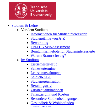
Studium & Lehre
Vor dem Studium
Informationen für Studieninteressierte
Studiengänge von A-Z
Bewerbung
Fit4TU - Self-Assessment
Beratungsangebote für Studieninteressierte
Warum Braunschweig?
Im Studium
Erstsemester-Hub
Semestertermine
Lehrveranstaltungen
Studien-ABC
Studienorganisation
Beratungsnavi
Zusatzqualifikationen
Finanzierung und Kosten
Besondere Studienbedingungen
Gesundheit & Wohlbefinden