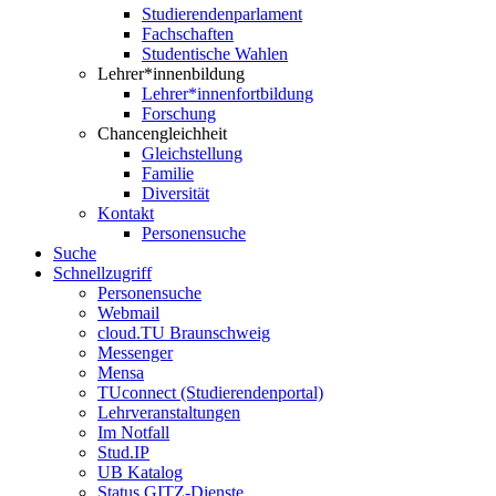
Studierendenparlament
Fachschaften
Studentische Wahlen
Lehrer*innenbildung
Lehrer*innenfortbildung
Forschung
Chancengleichheit
Gleichstellung
Familie
Diversität
Kontakt
Personensuche
Suche
Schnellzugriff
Personensuche
Webmail
cloud.TU Braunschweig
Messenger
Mensa
TUconnect (Studierendenportal)
Lehrveranstaltungen
Im Notfall
Stud.IP
UB Katalog
Status GITZ-Dienste