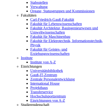
Stabsstellen
Verwaltung
Organe, Statusgruppen und Kommissionen
Fakultäten
Carl-Friedrich-Gauß-Fakultät
Fakultät für Lebenswissenschaften
Fakultät Architektur, Bauingenieurwesen und
Umweltwissenschaften
Fakultät für Maschinenbau
Fakultät für Elektrotechnik, Informationstechnik,
Physik
Fakultät für Geistes- und
Erziehungswissenschaften
Institute
Institute von A-Z
Einrichtungen
Universitätsbibliothek
Gauß-IT-Zentrum
Zentrale Personalentwicklung
International House
Projekthaus
Transferservice
Hochschulsportzentrum
Einrichtungen von A-Z
Studierendenschaft