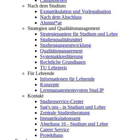
Campusleben
Nach dem Studium
Exmatrikulation und Vorlegalisation
Nach dem Abschluss
Alumni*ae
Strategien und Qualitätsmanagement
Strategiepapiere für Studium und Lehre
Studienqualitätsmittel
Studiengangsentwicklung
Qualitätsmanagement
Systemakkreditierung
Rechtliche Grundlagen
TU Lehrpreis
Für Lehrende
Informationen für Lehrende
Konzepte
Lernmanagementsystem Stud.IP
Kontakt
Studienservice-Center
Sag's uns - in Studium und Lehre
Zentrale Studienberatung
Immatrikulationsamt
Abteilung 16 - Studium und Lehre
Career Service
Projekthaus