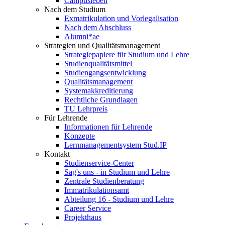
Campusleben
Nach dem Studium
Exmatrikulation und Vorlegalisation
Nach dem Abschluss
Alumni*ae
Strategien und Qualitätsmanagement
Strategiepapiere für Studium und Lehre
Studienqualitätsmittel
Studiengangsentwicklung
Qualitätsmanagement
Systemakkreditierung
Rechtliche Grundlagen
TU Lehrpreis
Für Lehrende
Informationen für Lehrende
Konzepte
Lernmanagementsystem Stud.IP
Kontakt
Studienservice-Center
Sag's uns - in Studium und Lehre
Zentrale Studienberatung
Immatrikulationsamt
Abteilung 16 - Studium und Lehre
Career Service
Projekthaus