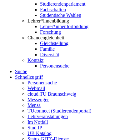
Studierendenparlament
Fachschaften
Studentische Wahlen
Lehrer*innenbildung
Lehrer*innenfortbildung
Forschung
Chancengleichheit
Gleichstellung
Familie
Diversität
Kontakt
Personensuche
Suche
Schnellzugriff
Personensuche
Webmail
cloud.TU Braunschweig
Messenger
Mensa
TUconnect (Studierendenportal)
Lehrveranstaltungen
Im Notfall
Stud.IP
UB Katalog
Status GITZ-Dienste