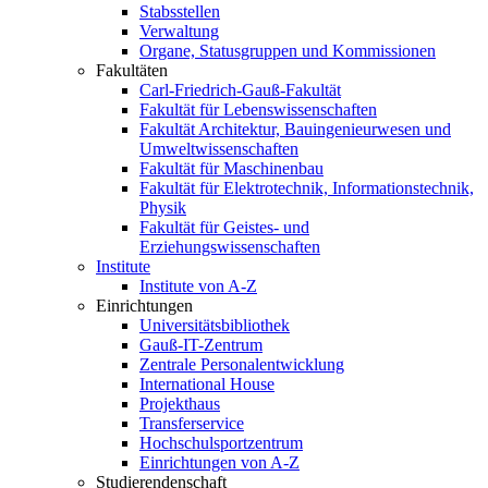
Stabsstellen
Verwaltung
Organe, Statusgruppen und Kommissionen
Fakultäten
Carl-Friedrich-Gauß-Fakultät
Fakultät für Lebenswissenschaften
Fakultät Architektur, Bauingenieurwesen und
Umweltwissenschaften
Fakultät für Maschinenbau
Fakultät für Elektrotechnik, Informationstechnik,
Physik
Fakultät für Geistes- und
Erziehungswissenschaften
Institute
Institute von A-Z
Einrichtungen
Universitätsbibliothek
Gauß-IT-Zentrum
Zentrale Personalentwicklung
International House
Projekthaus
Transferservice
Hochschulsportzentrum
Einrichtungen von A-Z
Studierendenschaft