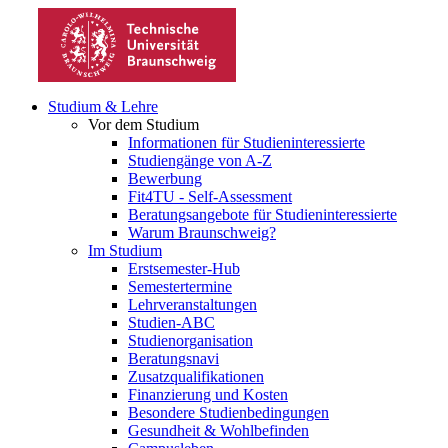
Studium & Lehre
Vor dem Studium
Informationen für Studieninteressierte
Studiengänge von A-Z
Bewerbung
Fit4TU - Self-Assessment
Beratungsangebote für Studieninteressierte
Warum Braunschweig?
Im Studium
Erstsemester-Hub
Semestertermine
Lehrveranstaltungen
Studien-ABC
Studienorganisation
Beratungsnavi
Zusatzqualifikationen
Finanzierung und Kosten
Besondere Studienbedingungen
Gesundheit & Wohlbefinden