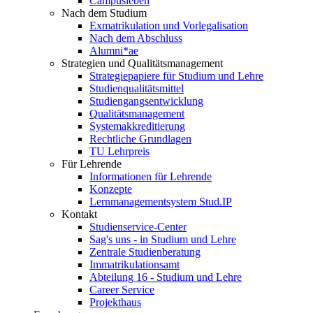
Campusleben
Nach dem Studium
Exmatrikulation und Vorlegalisation
Nach dem Abschluss
Alumni*ae
Strategien und Qualitätsmanagement
Strategiepapiere für Studium und Lehre
Studienqualitätsmittel
Studiengangsentwicklung
Qualitätsmanagement
Systemakkreditierung
Rechtliche Grundlagen
TU Lehrpreis
Für Lehrende
Informationen für Lehrende
Konzepte
Lernmanagementsystem Stud.IP
Kontakt
Studienservice-Center
Sag's uns - in Studium und Lehre
Zentrale Studienberatung
Immatrikulationsamt
Abteilung 16 - Studium und Lehre
Career Service
Projekthaus