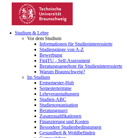
Studium & Lehre
Vor dem Studium
Informationen für Studieninteressierte
Studiengänge von A-Z
Bewerbung
Fit4TU - Self-Assessment
Beratungsangebote für Studieninteressierte
Warum Braunschweig?
Im Studium
Erstsemester-Hub
Semestertermine
Lehrveranstaltungen
Studien-ABC
Studienorganisation
Beratungsnavi
Zusatzqualifikationen
Finanzierung und Kosten
Besondere Studienbedingungen
Gesundheit & Wohlbefinden