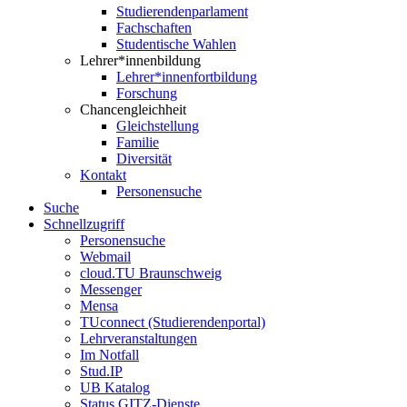
Studierendenparlament
Fachschaften
Studentische Wahlen
Lehrer*innenbildung
Lehrer*innenfortbildung
Forschung
Chancengleichheit
Gleichstellung
Familie
Diversität
Kontakt
Personensuche
Suche
Schnellzugriff
Personensuche
Webmail
cloud.TU Braunschweig
Messenger
Mensa
TUconnect (Studierendenportal)
Lehrveranstaltungen
Im Notfall
Stud.IP
UB Katalog
Status GITZ-Dienste