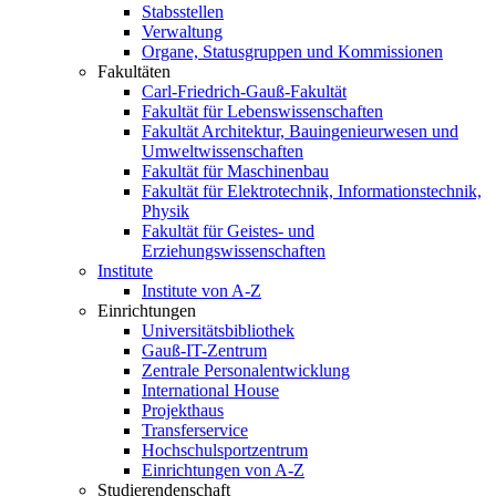
Stabsstellen
Verwaltung
Organe, Statusgruppen und Kommissionen
Fakultäten
Carl-Friedrich-Gauß-Fakultät
Fakultät für Lebenswissenschaften
Fakultät Architektur, Bauingenieurwesen und
Umweltwissenschaften
Fakultät für Maschinenbau
Fakultät für Elektrotechnik, Informationstechnik,
Physik
Fakultät für Geistes- und
Erziehungswissenschaften
Institute
Institute von A-Z
Einrichtungen
Universitätsbibliothek
Gauß-IT-Zentrum
Zentrale Personalentwicklung
International House
Projekthaus
Transferservice
Hochschulsportzentrum
Einrichtungen von A-Z
Studierendenschaft