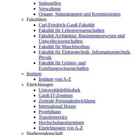
Stabsstellen
Verwaltung
Organe, Statusgruppen und Kommissionen
Fakultäten
Carl-Friedrich-Gauß-Fakultät
Fakultät für Lebenswissenschaften
Fakultät Architektur, Bauingenieurwesen und
Umweltwissenschaften
Fakultät für Maschinenbau
Fakultät für Elektrotechnik, Informationstechnik,
Physik
Fakultät für Geistes- und
Erziehungswissenschaften
Institute
Institute von A-Z
Einrichtungen
Universitätsbibliothek
Gauß-IT-Zentrum
Zentrale Personalentwicklung
International House
Projekthaus
Transferservice
Hochschulsportzentrum
Einrichtungen von A-Z
Studierendenschaft