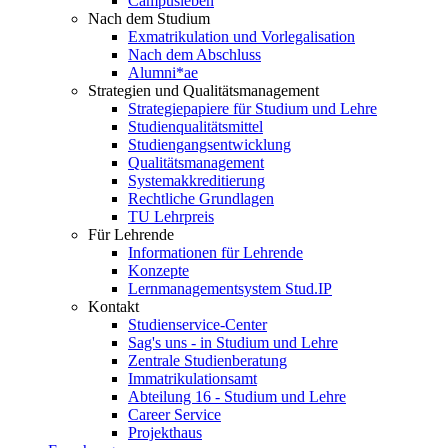
Campusleben
Nach dem Studium
Exmatrikulation und Vorlegalisation
Nach dem Abschluss
Alumni*ae
Strategien und Qualitätsmanagement
Strategiepapiere für Studium und Lehre
Studienqualitätsmittel
Studiengangsentwicklung
Qualitätsmanagement
Systemakkreditierung
Rechtliche Grundlagen
TU Lehrpreis
Für Lehrende
Informationen für Lehrende
Konzepte
Lernmanagementsystem Stud.IP
Kontakt
Studienservice-Center
Sag's uns - in Studium und Lehre
Zentrale Studienberatung
Immatrikulationsamt
Abteilung 16 - Studium und Lehre
Career Service
Projekthaus