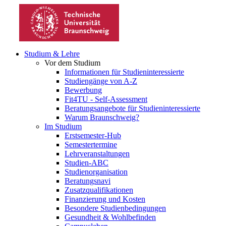
Studium & Lehre
Vor dem Studium
Informationen für Studieninteressierte
Studiengänge von A-Z
Bewerbung
Fit4TU - Self-Assessment
Beratungsangebote für Studieninteressierte
Warum Braunschweig?
Im Studium
Erstsemester-Hub
Semestertermine
Lehrveranstaltungen
Studien-ABC
Studienorganisation
Beratungsnavi
Zusatzqualifikationen
Finanzierung und Kosten
Besondere Studienbedingungen
Gesundheit & Wohlbefinden