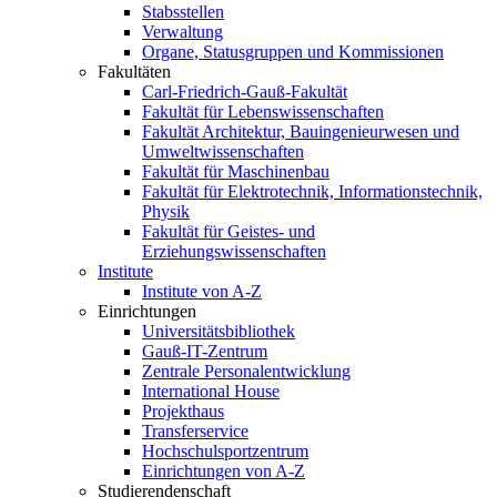
Stabsstellen
Verwaltung
Organe, Statusgruppen und Kommissionen
Fakultäten
Carl-Friedrich-Gauß-Fakultät
Fakultät für Lebenswissenschaften
Fakultät Architektur, Bauingenieurwesen und
Umweltwissenschaften
Fakultät für Maschinenbau
Fakultät für Elektrotechnik, Informationstechnik,
Physik
Fakultät für Geistes- und
Erziehungswissenschaften
Institute
Institute von A-Z
Einrichtungen
Universitätsbibliothek
Gauß-IT-Zentrum
Zentrale Personalentwicklung
International House
Projekthaus
Transferservice
Hochschulsportzentrum
Einrichtungen von A-Z
Studierendenschaft