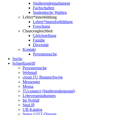
Studierendenparlament
Fachschaften
Studentische Wahlen
Lehrer*innenbildung
Lehrer*innenfortbildung
Forschung
Chancengleichheit
Gleichstellung
Familie
Diversität
Kontakt
Personensuche
Suche
Schnellzugriff
Personensuche
Webmail
cloud.TU Braunschweig
Messenger
Mensa
TUconnect (Studierendenportal)
Lehrveranstaltungen
Im Notfall
Stud.IP
UB Katalog
Status GITZ-Dienste