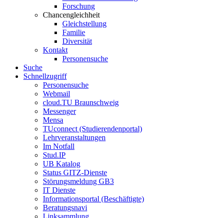
Forschung
Chancengleichheit
Gleichstellung
Familie
Diversität
Kontakt
Personensuche
Suche
Schnellzugriff
Personensuche
Webmail
cloud.TU Braunschweig
Messenger
Mensa
TUconnect (Studierendenportal)
Lehrveranstaltungen
Im Notfall
Stud.IP
UB Katalog
Status GITZ-Dienste
Störungsmeldung GB3
IT Dienste
Informationsportal (Beschäftigte)
Beratungsnavi
Linksammlung