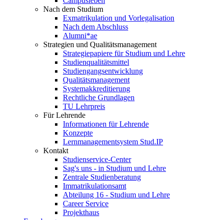
Campusleben
Nach dem Studium
Exmatrikulation und Vorlegalisation
Nach dem Abschluss
Alumni*ae
Strategien und Qualitätsmanagement
Strategiepapiere für Studium und Lehre
Studienqualitätsmittel
Studiengangsentwicklung
Qualitätsmanagement
Systemakkreditierung
Rechtliche Grundlagen
TU Lehrpreis
Für Lehrende
Informationen für Lehrende
Konzepte
Lernmanagementsystem Stud.IP
Kontakt
Studienservice-Center
Sag's uns - in Studium und Lehre
Zentrale Studienberatung
Immatrikulationsamt
Abteilung 16 - Studium und Lehre
Career Service
Projekthaus