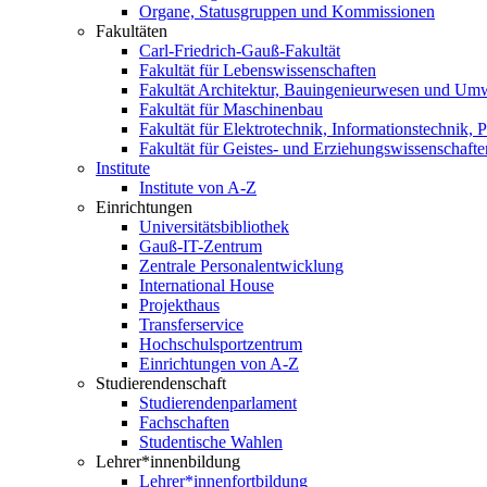
Organe, Statusgruppen und Kommissionen
Fakultäten
Carl-Friedrich-Gauß-Fakultät
Fakultät für Lebenswissenschaften
Fakultät Architektur, Bauingenieurwesen und Um
Fakultät für Maschinenbau
Fakultät für Elektrotechnik, Informationstechnik, 
Fakultät für Geistes- und Erziehungswissenschafte
Institute
Institute von A-Z
Einrichtungen
Universitätsbibliothek
Gauß-IT-Zentrum
Zentrale Personalentwicklung
International House
Projekthaus
Transferservice
Hochschulsportzentrum
Einrichtungen von A-Z
Studierendenschaft
Studierendenparlament
Fachschaften
Studentische Wahlen
Lehrer*innenbildung
Lehrer*innenfortbildung