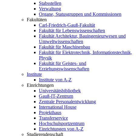
Stabsstellen
Verwaltung
Organe, Statusgruppen und Kommissionen
Fakultäten
Carl-Friedrich-Gauß-Fakultät
Fakultät für Lebenswissenschaften
Fakultät Architektur, Bauingenieurwesen und
Umweltwissenschaften
Fakultät für Maschinenbau
Fakultät für Elektrotechnik, Informationstechnik,
Physik
Fakultät für Geistes- und
Erziehungswissenschaften
Institute
Institute von A-Z
Einrichtungen
Universitätsbibliothek
Gauß-IT-Zentrum
Zentrale Personalentwicklung
International House
Projekthaus
Transferservice
Hochschulsportzentrum
Einrichtungen von A-Z
Studierendenschaft