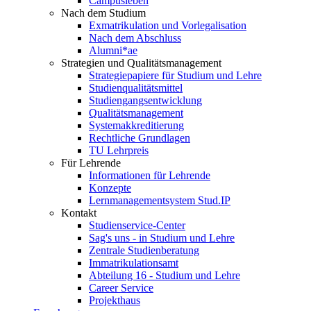
Campusleben
Nach dem Studium
Exmatrikulation und Vorlegalisation
Nach dem Abschluss
Alumni*ae
Strategien und Qualitätsmanagement
Strategiepapiere für Studium und Lehre
Studienqualitätsmittel
Studiengangsentwicklung
Qualitätsmanagement
Systemakkreditierung
Rechtliche Grundlagen
TU Lehrpreis
Für Lehrende
Informationen für Lehrende
Konzepte
Lernmanagementsystem Stud.IP
Kontakt
Studienservice-Center
Sag's uns - in Studium und Lehre
Zentrale Studienberatung
Immatrikulationsamt
Abteilung 16 - Studium und Lehre
Career Service
Projekthaus