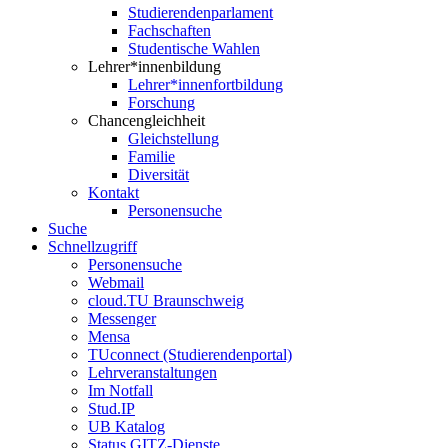
Studierendenparlament
Fachschaften
Studentische Wahlen
Lehrer*innenbildung
Lehrer*innenfortbildung
Forschung
Chancengleichheit
Gleichstellung
Familie
Diversität
Kontakt
Personensuche
Suche
Schnellzugriff
Personensuche
Webmail
cloud.TU Braunschweig
Messenger
Mensa
TUconnect (Studierendenportal)
Lehrveranstaltungen
Im Notfall
Stud.IP
UB Katalog
Status GITZ-Dienste