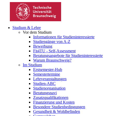
Studium & Lehre
Vor dem Studium
Informationen für Studieninteressierte
Studiengänge von A-Z
Bewerbung
Fit4TU - Self-Assessment
Beratungsangebote für Studieninteressierte
Warum Braunschweig?
Im Studium
Erstsemester-Hub
Semestertermine
Lehrveranstaltungen
Studien-ABC
Studienorganisation
Beratungsnavi
Zusatzqualifikationen
Finanzierung und Kosten
Besondere Studienbedingungen
Gesundheit & Wohlbefinden