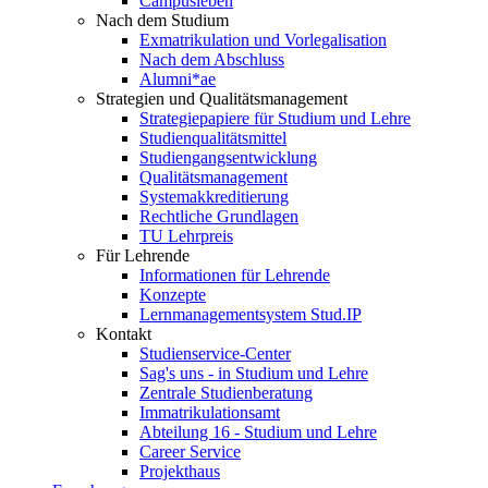
Campusleben
Nach dem Studium
Exmatrikulation und Vorlegalisation
Nach dem Abschluss
Alumni*ae
Strategien und Qualitätsmanagement
Strategiepapiere für Studium und Lehre
Studienqualitätsmittel
Studiengangsentwicklung
Qualitätsmanagement
Systemakkreditierung
Rechtliche Grundlagen
TU Lehrpreis
Für Lehrende
Informationen für Lehrende
Konzepte
Lernmanagementsystem Stud.IP
Kontakt
Studienservice-Center
Sag's uns - in Studium und Lehre
Zentrale Studienberatung
Immatrikulationsamt
Abteilung 16 - Studium und Lehre
Career Service
Projekthaus