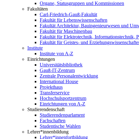
Organe, Statusgruppen und Kommissionen
Fakultäten
Carl-Friedrich-Gauß-Fakultät
Fakultät für Lebenswissenschaften
Fakultät Architektur, Bauingenieurwesen und Um
Fakultät für Maschinenbau
Fakultät für Elektrotechnik, Informationstechnik, 
Fakultät für Geistes- und Erziehungswissenschafte
Institute
Institute von A-Z
Einrichtungen
Universitätsbibliothek
Gauß-IT-Zentrum
Zentrale Personalentwicklung
International House
Projekthaus
Transferservice
Hochschulsportzentrum
Einrichtungen von A-Z
Studierendenschaft
Studierendenparlament
Fachschaften
Studentische Wahlen
Lehrer*innenbildung
Lehrer*innenfortbildung