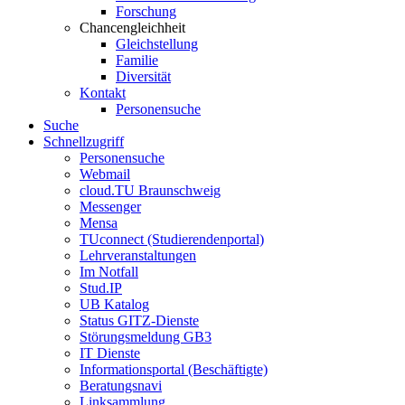
Forschung
Chancengleichheit
Gleichstellung
Familie
Diversität
Kontakt
Personensuche
Suche
Schnellzugriff
Personensuche
Webmail
cloud.TU Braunschweig
Messenger
Mensa
TUconnect (Studierendenportal)
Lehrveranstaltungen
Im Notfall
Stud.IP
UB Katalog
Status GITZ-Dienste
Störungsmeldung GB3
IT Dienste
Informationsportal (Beschäftigte)
Beratungsnavi
Linksammlung