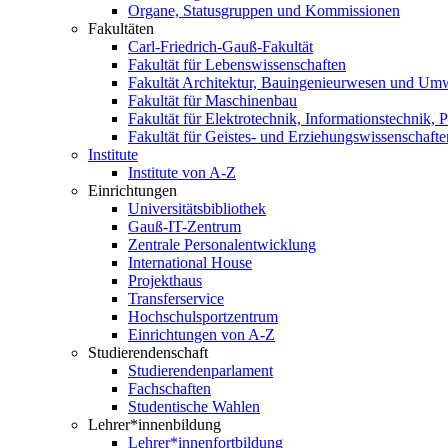
Organe, Statusgruppen und Kommissionen
Fakultäten
Carl-Friedrich-Gauß-Fakultät
Fakultät für Lebenswissenschaften
Fakultät Architektur, Bauingenieurwesen und Um
Fakultät für Maschinenbau
Fakultät für Elektrotechnik, Informationstechnik, 
Fakultät für Geistes- und Erziehungswissenschafte
Institute
Institute von A-Z
Einrichtungen
Universitätsbibliothek
Gauß-IT-Zentrum
Zentrale Personalentwicklung
International House
Projekthaus
Transferservice
Hochschulsportzentrum
Einrichtungen von A-Z
Studierendenschaft
Studierendenparlament
Fachschaften
Studentische Wahlen
Lehrer*innenbildung
Lehrer*innenfortbildung