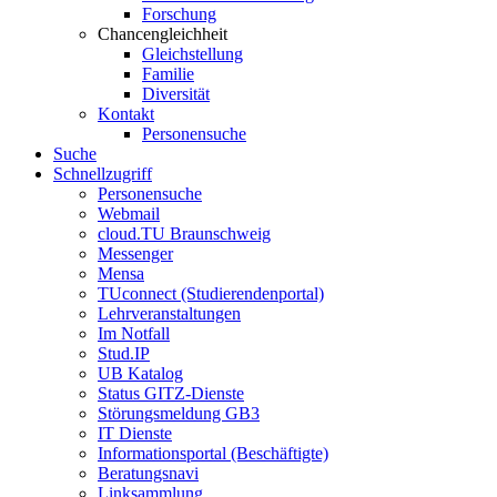
Forschung
Chancengleichheit
Gleichstellung
Familie
Diversität
Kontakt
Personensuche
Suche
Schnellzugriff
Personensuche
Webmail
cloud.TU Braunschweig
Messenger
Mensa
TUconnect (Studierendenportal)
Lehrveranstaltungen
Im Notfall
Stud.IP
UB Katalog
Status GITZ-Dienste
Störungsmeldung GB3
IT Dienste
Informationsportal (Beschäftigte)
Beratungsnavi
Linksammlung