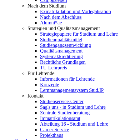
Campusleben
Nach dem Studium
Exmatrikulation und Vorlegalisation
Nach dem Abschluss
Alumni*ae
Strategien und Qualitätsmanagement
Strategiepapiere für Studium und Lehre
Studienqualitätsmittel
Studiengangsentwicklung
Qualitätsmanagement
Systemakkreditierung
Rechtliche Grundlagen
TU Lehrpreis
Für Lehrende
Informationen für Lehrende
Konzepte
Lernmanagementsystem Stud.IP
Kontakt
Studienservice-Center
Sag's uns - in Studium und Lehre
Zentrale Studienberatung
Immatrikulationsamt
Abteilung 16 - Studium und Lehre
Career Service
Projekthaus