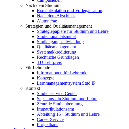
Campusleben
Nach dem Studium
Exmatrikulation und Vorlegalisation
Nach dem Abschluss
Alumni*ae
Strategien und Qualitätsmanagement
Strategiepapiere für Studium und Lehre
Studienqualitätsmittel
Studiengangsentwicklung
Qualitätsmanagement
Systemakkreditierung
Rechtliche Grundlagen
TU Lehrpreis
Für Lehrende
Informationen für Lehrende
Konzepte
Lernmanagementsystem Stud.IP
Kontakt
Studienservice-Center
Sag's uns - in Studium und Lehre
Zentrale Studienberatung
Immatrikulationsamt
Abteilung 16 - Studium und Lehre
Career Service
Projekthaus