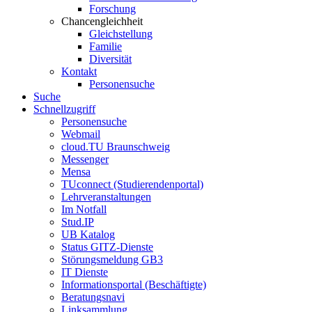
Forschung
Chancengleichheit
Gleichstellung
Familie
Diversität
Kontakt
Personensuche
Suche
Schnellzugriff
Personensuche
Webmail
cloud.TU Braunschweig
Messenger
Mensa
TUconnect (Studierendenportal)
Lehrveranstaltungen
Im Notfall
Stud.IP
UB Katalog
Status GITZ-Dienste
Störungsmeldung GB3
IT Dienste
Informationsportal (Beschäftigte)
Beratungsnavi
Linksammlung