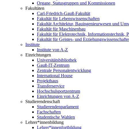
Organe, Statusgruppen und Kommissionen
Fakultäten
Carl-Friedrich-Gauß-Fakultät
Fakultät für Lebenswissenschaften
Fakultät Architektur, Bauingenieurwesen und Um
Fakultät für Maschinenbau
Fakultät für Elektrotechnik, Informationstechnik, 
Fakultät für Geistes- und Erziehungswissenschafte
Institute
Institute von A-Z
Einrichtungen
Universitätsbibliothek
Gauß-IT-Zentrum
Zentrale Personalentwicklung
International House
Projekthaus
Transferservice
Hochschulsportzentrum
Einrichtungen von A-Z
Studierendenschaft
Studierendenparlament
Fachschaften
Studentische Wahlen
Lehrer*innenbildung
Lehrer*innenfortbildung