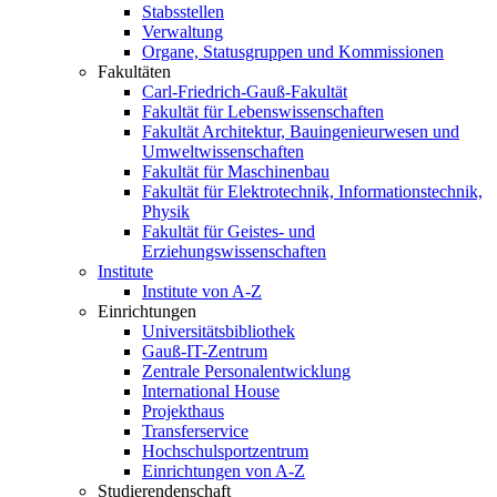
Stabsstellen
Verwaltung
Organe, Statusgruppen und Kommissionen
Fakultäten
Carl-Friedrich-Gauß-Fakultät
Fakultät für Lebenswissenschaften
Fakultät Architektur, Bauingenieurwesen und
Umweltwissenschaften
Fakultät für Maschinenbau
Fakultät für Elektrotechnik, Informationstechnik,
Physik
Fakultät für Geistes- und
Erziehungswissenschaften
Institute
Institute von A-Z
Einrichtungen
Universitätsbibliothek
Gauß-IT-Zentrum
Zentrale Personalentwicklung
International House
Projekthaus
Transferservice
Hochschulsportzentrum
Einrichtungen von A-Z
Studierendenschaft