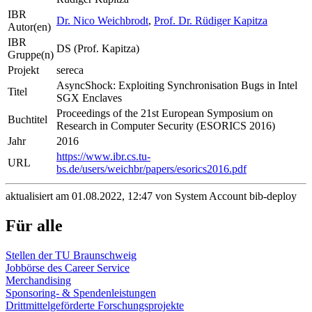
IBR
Dr. Nico Weichbrodt
,
Prof. Dr. Rüdiger Kapitza
Autor(en)
IBR
DS (Prof. Kapitza)
Gruppe(n)
Projekt
sereca
AsyncShock: Exploiting Synchronisation Bugs in Intel
Titel
SGX Enclaves
Proceedings of the 21st European Symposium on
Buchtitel
Research in Computer Security (ESORICS 2016)
Jahr
2016
https://www.ibr.cs.tu-
URL
bs.de/users/weichbr/papers/esorics2016.pdf
aktualisiert am 01.08.2022, 12:47 von System Account bib-deploy
Für alle
Stellen der TU Braunschweig
Jobbörse des Career Service
Merchandising
Sponsoring- & Spendenleistungen
Drittmittelgeförderte Forschungsprojekte