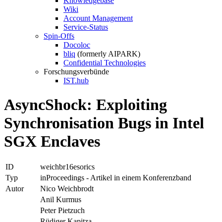
Knowledgebase
Wiki
Account Management
Service-Status
Spin-Offs
Docoloc
bliq
(formerly AIPARK)
Confidential Technologies
Forschungsverbünde
IST.hub
AsyncShock: Exploiting
Synchronisation Bugs in Intel
SGX Enclaves
ID
weichbr16esorics
Typ
inProceedings - Artikel in einem Konferenzband
Autor
Nico Weichbrodt
Anil Kurmus
Peter Pietzuch
Rüdiger Kapitza