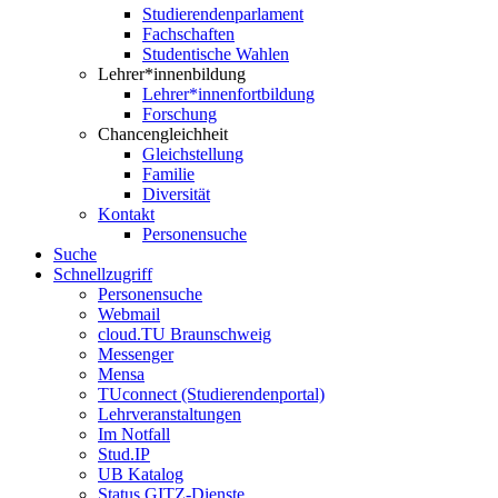
Studierendenparlament
Fachschaften
Studentische Wahlen
Lehrer*innenbildung
Lehrer*innenfortbildung
Forschung
Chancengleichheit
Gleichstellung
Familie
Diversität
Kontakt
Personensuche
Suche
Schnellzugriff
Personensuche
Webmail
cloud.TU Braunschweig
Messenger
Mensa
TUconnect (Studierendenportal)
Lehrveranstaltungen
Im Notfall
Stud.IP
UB Katalog
Status GITZ-Dienste