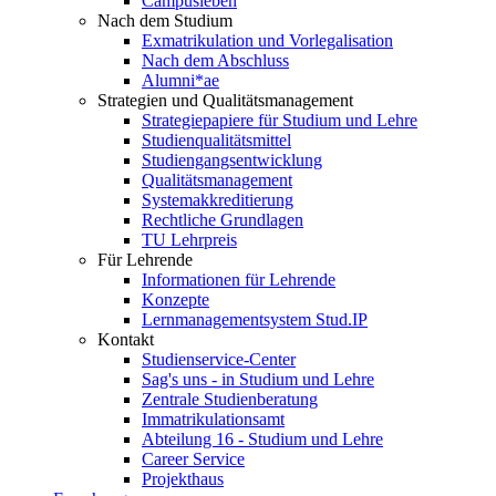
Campusleben
Nach dem Studium
Exmatrikulation und Vorlegalisation
Nach dem Abschluss
Alumni*ae
Strategien und Qualitätsmanagement
Strategiepapiere für Studium und Lehre
Studienqualitätsmittel
Studiengangsentwicklung
Qualitätsmanagement
Systemakkreditierung
Rechtliche Grundlagen
TU Lehrpreis
Für Lehrende
Informationen für Lehrende
Konzepte
Lernmanagementsystem Stud.IP
Kontakt
Studienservice-Center
Sag's uns - in Studium und Lehre
Zentrale Studienberatung
Immatrikulationsamt
Abteilung 16 - Studium und Lehre
Career Service
Projekthaus