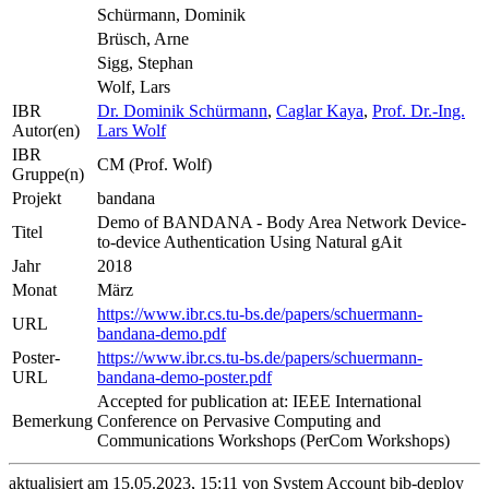
Schürmann, Dominik
Brüsch, Arne
Sigg, Stephan
Wolf, Lars
IBR
Dr. Dominik Schürmann
,
Caglar Kaya
,
Prof. Dr.-Ing.
Autor(en)
Lars Wolf
IBR
CM (Prof. Wolf)
Gruppe(n)
Projekt
bandana
Demo of BANDANA - Body Area Network Device-
Titel
to-device Authentication Using Natural gAit
Jahr
2018
Monat
März
https://www.ibr.cs.tu-bs.de/papers/schuermann-
URL
bandana-demo.pdf
Poster-
https://www.ibr.cs.tu-bs.de/papers/schuermann-
URL
bandana-demo-poster.pdf
Accepted for publication at: IEEE International
Bemerkung
Conference on Pervasive Computing and
Communications Workshops (PerCom Workshops)
aktualisiert am 15.05.2023, 15:11 von System Account bib-deploy