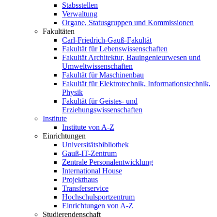
Stabsstellen
Verwaltung
Organe, Statusgruppen und Kommissionen
Fakultäten
Carl-Friedrich-Gauß-Fakultät
Fakultät für Lebenswissenschaften
Fakultät Architektur, Bauingenieurwesen und
Umweltwissenschaften
Fakultät für Maschinenbau
Fakultät für Elektrotechnik, Informationstechnik,
Physik
Fakultät für Geistes- und
Erziehungswissenschaften
Institute
Institute von A-Z
Einrichtungen
Universitätsbibliothek
Gauß-IT-Zentrum
Zentrale Personalentwicklung
International House
Projekthaus
Transferservice
Hochschulsportzentrum
Einrichtungen von A-Z
Studierendenschaft