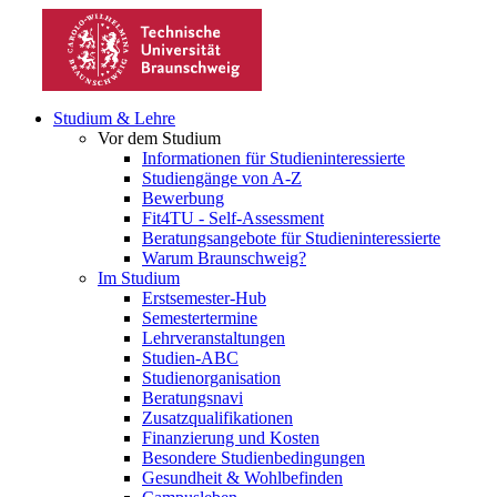
Studium & Lehre
Vor dem Studium
Informationen für Studieninteressierte
Studiengänge von A-Z
Bewerbung
Fit4TU - Self-Assessment
Beratungsangebote für Studieninteressierte
Warum Braunschweig?
Im Studium
Erstsemester-Hub
Semestertermine
Lehrveranstaltungen
Studien-ABC
Studienorganisation
Beratungsnavi
Zusatzqualifikationen
Finanzierung und Kosten
Besondere Studienbedingungen
Gesundheit & Wohlbefinden