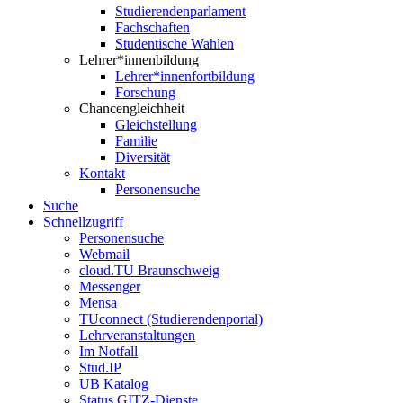
Studierendenparlament
Fachschaften
Studentische Wahlen
Lehrer*innenbildung
Lehrer*innenfortbildung
Forschung
Chancengleichheit
Gleichstellung
Familie
Diversität
Kontakt
Personensuche
Suche
Schnellzugriff
Personensuche
Webmail
cloud.TU Braunschweig
Messenger
Mensa
TUconnect (Studierendenportal)
Lehrveranstaltungen
Im Notfall
Stud.IP
UB Katalog
Status GITZ-Dienste