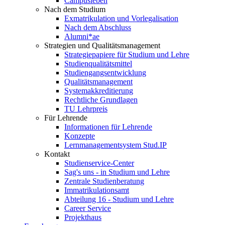
Campusleben
Nach dem Studium
Exmatrikulation und Vorlegalisation
Nach dem Abschluss
Alumni*ae
Strategien und Qualitätsmanagement
Strategiepapiere für Studium und Lehre
Studienqualitätsmittel
Studiengangsentwicklung
Qualitätsmanagement
Systemakkreditierung
Rechtliche Grundlagen
TU Lehrpreis
Für Lehrende
Informationen für Lehrende
Konzepte
Lernmanagementsystem Stud.IP
Kontakt
Studienservice-Center
Sag's uns - in Studium und Lehre
Zentrale Studienberatung
Immatrikulationsamt
Abteilung 16 - Studium und Lehre
Career Service
Projekthaus