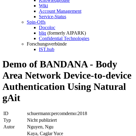
Knowledgebase
Wiki
Account Management
Service-Status
Spin-Offs
Docoloc
bliq
(formerly AIPARK)
Confidential Technologies
Forschungsverbünde
IST.hub
Demo of BANDANA - Body
Area Network Device-to-device
Authentication Using Natural
gAit
ID
schuermann:percomdemo:2018
Typ
Nicht publiziert
Autor
Nguyen, Ngu
Kaya, Caglar Yuce