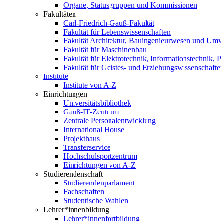
Organe, Statusgruppen und Kommissionen
Fakultäten
Carl-Friedrich-Gauß-Fakultät
Fakultät für Lebenswissenschaften
Fakultät Architektur, Bauingenieurwesen und Um
Fakultät für Maschinenbau
Fakultät für Elektrotechnik, Informationstechnik, 
Fakultät für Geistes- und Erziehungswissenschafte
Institute
Institute von A-Z
Einrichtungen
Universitätsbibliothek
Gauß-IT-Zentrum
Zentrale Personalentwicklung
International House
Projekthaus
Transferservice
Hochschulsportzentrum
Einrichtungen von A-Z
Studierendenschaft
Studierendenparlament
Fachschaften
Studentische Wahlen
Lehrer*innenbildung
Lehrer*innenfortbildung