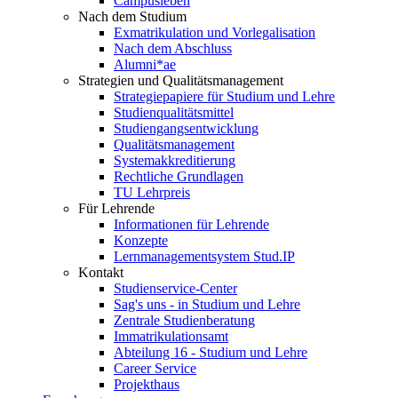
Campusleben
Nach dem Studium
Exmatrikulation und Vorlegalisation
Nach dem Abschluss
Alumni*ae
Strategien und Qualitätsmanagement
Strategiepapiere für Studium und Lehre
Studienqualitätsmittel
Studiengangsentwicklung
Qualitätsmanagement
Systemakkreditierung
Rechtliche Grundlagen
TU Lehrpreis
Für Lehrende
Informationen für Lehrende
Konzepte
Lernmanagementsystem Stud.IP
Kontakt
Studienservice-Center
Sag's uns - in Studium und Lehre
Zentrale Studienberatung
Immatrikulationsamt
Abteilung 16 - Studium und Lehre
Career Service
Projekthaus