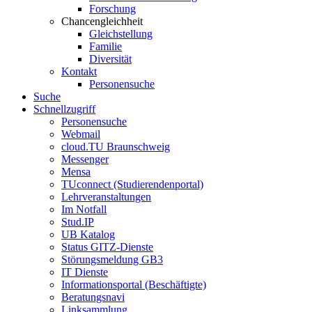
Forschung
Chancengleichheit
Gleichstellung
Familie
Diversität
Kontakt
Personensuche
Suche
Schnellzugriff
Personensuche
Webmail
cloud.TU Braunschweig
Messenger
Mensa
TUconnect (Studierendenportal)
Lehrveranstaltungen
Im Notfall
Stud.IP
UB Katalog
Status GITZ-Dienste
Störungsmeldung GB3
IT Dienste
Informationsportal (Beschäftigte)
Beratungsnavi
Linksammlung