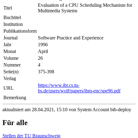
Evaluation of a CPU Scheduling Mechanism for
Titel
Multimedia Systems
Buchtitel
Institution
Publikationsform
Journal
Software Practice and Experience
Jahr
1996
Monat
April
Volume
26
Nummer
4
Seite(n)
375-398
Verlag
https://www.ibr.cs.tu-
URL
bs.de/users/wolf/papers/ibm-enc/spe96.pdf
Bemerkung
aktualisiert am 28.04.2021, 15:10 von System Account bib-deploy
Für alle
Stellen der TU Braunschweig