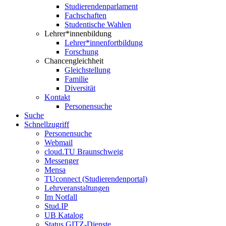
Studierendenparlament
Fachschaften
Studentische Wahlen
Lehrer*innenbildung
Lehrer*innenfortbildung
Forschung
Chancengleichheit
Gleichstellung
Familie
Diversität
Kontakt
Personensuche
Suche
Schnellzugriff
Personensuche
Webmail
cloud.TU Braunschweig
Messenger
Mensa
TUconnect (Studierendenportal)
Lehrveranstaltungen
Im Notfall
Stud.IP
UB Katalog
Status GITZ-Dienste