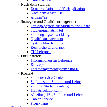
Campusleben
Nach dem Studium
Exmatrikulation und Vorlegalisation
Nach dem Abschluss
Alumni*ae
Strategien und Qualitätsmanagement
Strategiepapiere für Studium und Lehre
Studienqualitätsmittel
Studiengangsentwicklung
Qualitätsmanagement
Systemakkreditierung
Rechtliche Grundlagen
TU Lehrpreis
Für Lehrende
Informationen für Lehrende
Konzepte
Lernmanagementsystem Stud.IP
Kontakt
Studienservice-Center
Sag's uns - in Studium und Lehre
Zentrale Studienberatung
Immatrikulationsamt
Abteilung 16 - Studium und Lehre
Career Service
Projekthaus