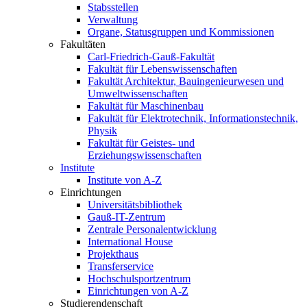
Stabsstellen
Verwaltung
Organe, Statusgruppen und Kommissionen
Fakultäten
Carl-Friedrich-Gauß-Fakultät
Fakultät für Lebenswissenschaften
Fakultät Architektur, Bauingenieurwesen und
Umweltwissenschaften
Fakultät für Maschinenbau
Fakultät für Elektrotechnik, Informationstechnik,
Physik
Fakultät für Geistes- und
Erziehungswissenschaften
Institute
Institute von A-Z
Einrichtungen
Universitätsbibliothek
Gauß-IT-Zentrum
Zentrale Personalentwicklung
International House
Projekthaus
Transferservice
Hochschulsportzentrum
Einrichtungen von A-Z
Studierendenschaft