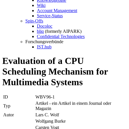
Knowledgebase
Wiki
Account Management
Service-Status
Spin-Offs
Docoloc
bliq
(formerly AIPARK)
Confidential Technologies
Forschungsverbünde
IST.hub
Evaluation of a CPU
Scheduling Mechanism for
Multimedia Systems
ID
WBV96-1
Artikel - ein Artikel in einem Journal oder
Typ
Magazin
Autor
Lars C. Wolf
Wolfgang Burke
Carsten Vogt