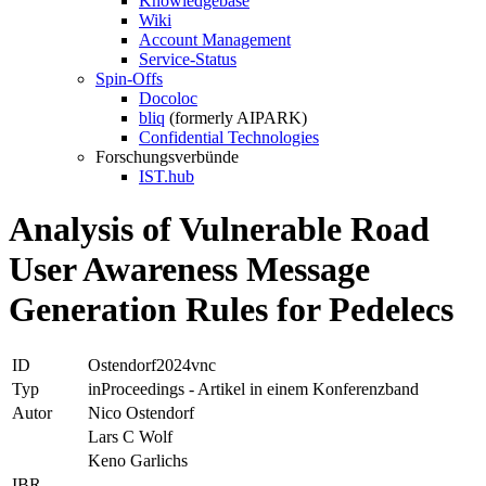
Knowledgebase
Wiki
Account Management
Service-Status
Spin-Offs
Docoloc
bliq
(formerly AIPARK)
Confidential Technologies
Forschungsverbünde
IST.hub
Analysis of Vulnerable Road
User Awareness Message
Generation Rules for Pedelecs
ID
Ostendorf2024vnc
Typ
inProceedings - Artikel in einem Konferenzband
Autor
Nico Ostendorf
Lars C Wolf
Keno Garlichs
IBR