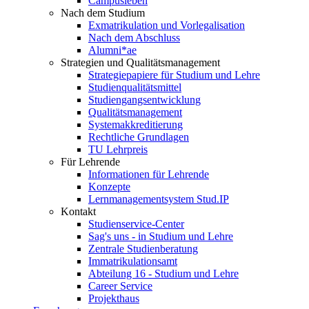
Campusleben
Nach dem Studium
Exmatrikulation und Vorlegalisation
Nach dem Abschluss
Alumni*ae
Strategien und Qualitätsmanagement
Strategiepapiere für Studium und Lehre
Studienqualitätsmittel
Studiengangsentwicklung
Qualitätsmanagement
Systemakkreditierung
Rechtliche Grundlagen
TU Lehrpreis
Für Lehrende
Informationen für Lehrende
Konzepte
Lernmanagementsystem Stud.IP
Kontakt
Studienservice-Center
Sag's uns - in Studium und Lehre
Zentrale Studienberatung
Immatrikulationsamt
Abteilung 16 - Studium und Lehre
Career Service
Projekthaus