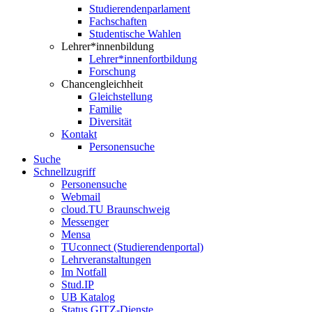
Studierendenparlament
Fachschaften
Studentische Wahlen
Lehrer*innenbildung
Lehrer*innenfortbildung
Forschung
Chancengleichheit
Gleichstellung
Familie
Diversität
Kontakt
Personensuche
Suche
Schnellzugriff
Personensuche
Webmail
cloud.TU Braunschweig
Messenger
Mensa
TUconnect (Studierendenportal)
Lehrveranstaltungen
Im Notfall
Stud.IP
UB Katalog
Status GITZ-Dienste