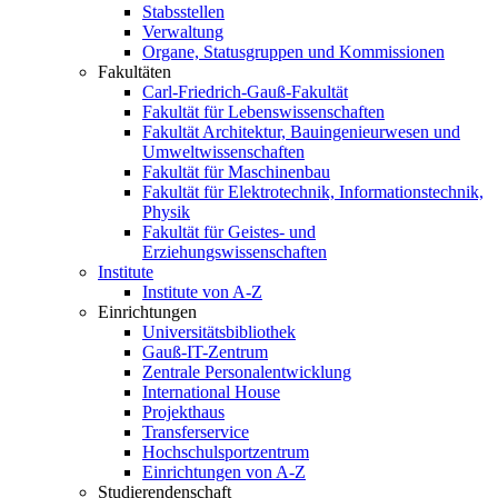
Stabsstellen
Verwaltung
Organe, Statusgruppen und Kommissionen
Fakultäten
Carl-Friedrich-Gauß-Fakultät
Fakultät für Lebenswissenschaften
Fakultät Architektur, Bauingenieurwesen und
Umweltwissenschaften
Fakultät für Maschinenbau
Fakultät für Elektrotechnik, Informationstechnik,
Physik
Fakultät für Geistes- und
Erziehungswissenschaften
Institute
Institute von A-Z
Einrichtungen
Universitätsbibliothek
Gauß-IT-Zentrum
Zentrale Personalentwicklung
International House
Projekthaus
Transferservice
Hochschulsportzentrum
Einrichtungen von A-Z
Studierendenschaft