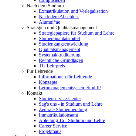
Campusleben
Nach dem Studium
Exmatrikulation und Vorlegalisation
Nach dem Abschluss
Alumni*ae
Strategien und Qualitätsmanagement
Strategiepapiere für Studium und Lehre
Studienqualitätsmittel
Studiengangsentwicklung
Qualitätsmanagement
Systemakkreditierung
Rechtliche Grundlagen
TU Lehrpreis
Für Lehrende
Informationen für Lehrende
Konzepte
Lernmanagementsystem Stud.IP
Kontakt
Studienservice-Center
Sag's uns - in Studium und Lehre
Zentrale Studienberatung
Immatrikulationsamt
Abteilung 16 - Studium und Lehre
Career Service
Projekthaus