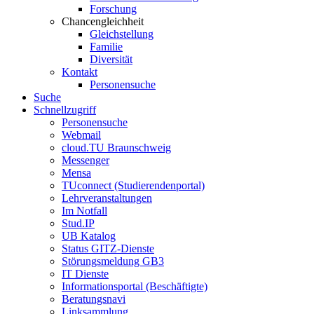
Forschung
Chancengleichheit
Gleichstellung
Familie
Diversität
Kontakt
Personensuche
Suche
Schnellzugriff
Personensuche
Webmail
cloud.TU Braunschweig
Messenger
Mensa
TUconnect (Studierendenportal)
Lehrveranstaltungen
Im Notfall
Stud.IP
UB Katalog
Status GITZ-Dienste
Störungsmeldung GB3
IT Dienste
Informationsportal (Beschäftigte)
Beratungsnavi
Linksammlung