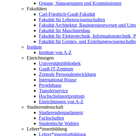
Organe, Statusgruppen und Kommissionen
Fakultäten
Carl-Friedrich-Gauß-Fakultät
Fakultät für Lebenswissenschaften
Fakultät Architektur, Bauingenieurwesen und Um
Fakultät für Maschinenbau
Fakultät für Elektrotechnik, Informationstechnik, 
Fakultät für Geistes- und Erziehungswissenschafte
Institute
Institute von A-Z
Einrichtungen
Universitätsbibliothek
Gauß-IT-Zentrum
Zentrale Personalentwicklung
International House
Projekthaus
Transferservice
Hochschulsportzentrum
Einrichtungen von A-Z
Studierendenschaft
Studierendenparlament
Fachschaften
Studentische Wahlen
Lehrer*innenbildung
Lehrer*innenfortbildung