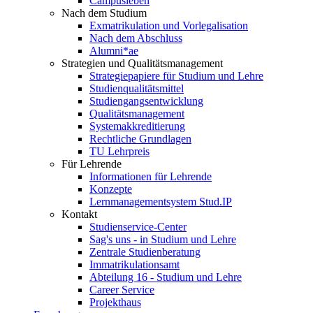
Campusleben
Nach dem Studium
Exmatrikulation und Vorlegalisation
Nach dem Abschluss
Alumni*ae
Strategien und Qualitätsmanagement
Strategiepapiere für Studium und Lehre
Studienqualitätsmittel
Studiengangsentwicklung
Qualitätsmanagement
Systemakkreditierung
Rechtliche Grundlagen
TU Lehrpreis
Für Lehrende
Informationen für Lehrende
Konzepte
Lernmanagementsystem Stud.IP
Kontakt
Studienservice-Center
Sag's uns - in Studium und Lehre
Zentrale Studienberatung
Immatrikulationsamt
Abteilung 16 - Studium und Lehre
Career Service
Projekthaus