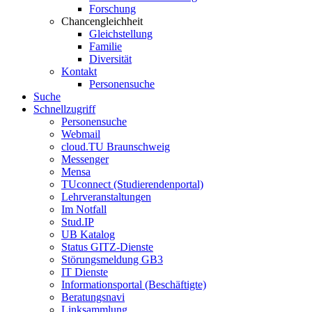
Forschung
Chancengleichheit
Gleichstellung
Familie
Diversität
Kontakt
Personensuche
Suche
Schnellzugriff
Personensuche
Webmail
cloud.TU Braunschweig
Messenger
Mensa
TUconnect (Studierendenportal)
Lehrveranstaltungen
Im Notfall
Stud.IP
UB Katalog
Status GITZ-Dienste
Störungsmeldung GB3
IT Dienste
Informationsportal (Beschäftigte)
Beratungsnavi
Linksammlung