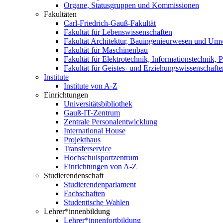
Organe, Statusgruppen und Kommissionen
Fakultäten
Carl-Friedrich-Gauß-Fakultät
Fakultät für Lebenswissenschaften
Fakultät Architektur, Bauingenieurwesen und Um
Fakultät für Maschinenbau
Fakultät für Elektrotechnik, Informationstechnik, 
Fakultät für Geistes- und Erziehungswissenschafte
Institute
Institute von A-Z
Einrichtungen
Universitätsbibliothek
Gauß-IT-Zentrum
Zentrale Personalentwicklung
International House
Projekthaus
Transferservice
Hochschulsportzentrum
Einrichtungen von A-Z
Studierendenschaft
Studierendenparlament
Fachschaften
Studentische Wahlen
Lehrer*innenbildung
Lehrer*innenfortbildung