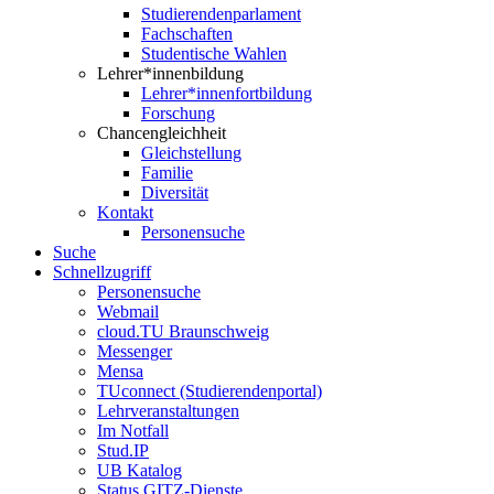
Studierendenparlament
Fachschaften
Studentische Wahlen
Lehrer*innenbildung
Lehrer*innenfortbildung
Forschung
Chancengleichheit
Gleichstellung
Familie
Diversität
Kontakt
Personensuche
Suche
Schnellzugriff
Personensuche
Webmail
cloud.TU Braunschweig
Messenger
Mensa
TUconnect (Studierendenportal)
Lehrveranstaltungen
Im Notfall
Stud.IP
UB Katalog
Status GITZ-Dienste