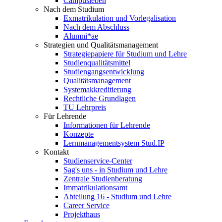
Campusleben
Nach dem Studium
Exmatrikulation und Vorlegalisation
Nach dem Abschluss
Alumni*ae
Strategien und Qualitätsmanagement
Strategiepapiere für Studium und Lehre
Studienqualitätsmittel
Studiengangsentwicklung
Qualitätsmanagement
Systemakkreditierung
Rechtliche Grundlagen
TU Lehrpreis
Für Lehrende
Informationen für Lehrende
Konzepte
Lernmanagementsystem Stud.IP
Kontakt
Studienservice-Center
Sag's uns - in Studium und Lehre
Zentrale Studienberatung
Immatrikulationsamt
Abteilung 16 - Studium und Lehre
Career Service
Projekthaus