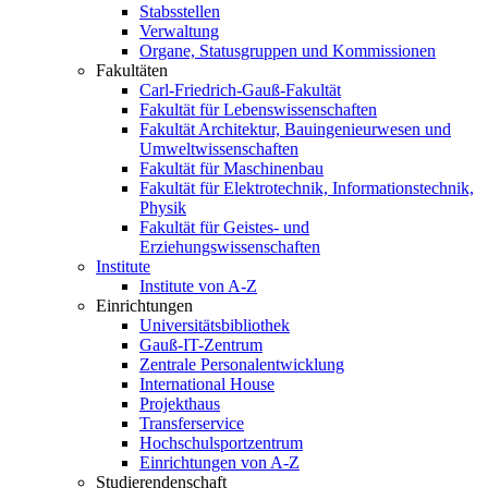
Stabsstellen
Verwaltung
Organe, Statusgruppen und Kommissionen
Fakultäten
Carl-Friedrich-Gauß-Fakultät
Fakultät für Lebenswissenschaften
Fakultät Architektur, Bauingenieurwesen und
Umweltwissenschaften
Fakultät für Maschinenbau
Fakultät für Elektrotechnik, Informationstechnik,
Physik
Fakultät für Geistes- und
Erziehungswissenschaften
Institute
Institute von A-Z
Einrichtungen
Universitätsbibliothek
Gauß-IT-Zentrum
Zentrale Personalentwicklung
International House
Projekthaus
Transferservice
Hochschulsportzentrum
Einrichtungen von A-Z
Studierendenschaft