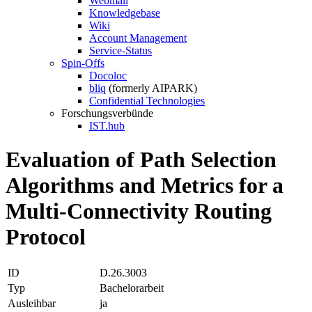
Webmail
Knowledgebase
Wiki
Account Management
Service-Status
Spin-Offs
Docoloc
bliq
(formerly AIPARK)
Confidential Technologies
Forschungsverbünde
IST.hub
Evaluation of Path Selection
Algorithms and Metrics for a
Multi-Connectivity Routing
Protocol
ID
D.26.3003
Typ
Bachelorarbeit
Ausleihbar
ja