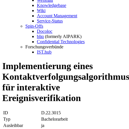
Webmail
Knowledgebase
Wiki
Account Management
Service-Status
Spin-Offs
Docoloc
bliq
(formerly AIPARK)
Confidential Technologies
Forschungsverbünde
IST.hub
Implementierung eines
Kontaktverfolgungsalgorithmu
für interaktive
Ereignisverifikation
ID
D.22.3015
Typ
Bachelorarbeit
Ausleihbar
ja