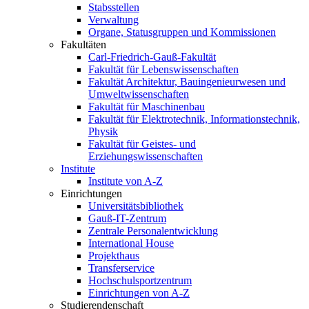
Stabsstellen
Verwaltung
Organe, Statusgruppen und Kommissionen
Fakultäten
Carl-Friedrich-Gauß-Fakultät
Fakultät für Lebenswissenschaften
Fakultät Architektur, Bauingenieurwesen und
Umweltwissenschaften
Fakultät für Maschinenbau
Fakultät für Elektrotechnik, Informationstechnik,
Physik
Fakultät für Geistes- und
Erziehungswissenschaften
Institute
Institute von A-Z
Einrichtungen
Universitätsbibliothek
Gauß-IT-Zentrum
Zentrale Personalentwicklung
International House
Projekthaus
Transferservice
Hochschulsportzentrum
Einrichtungen von A-Z
Studierendenschaft