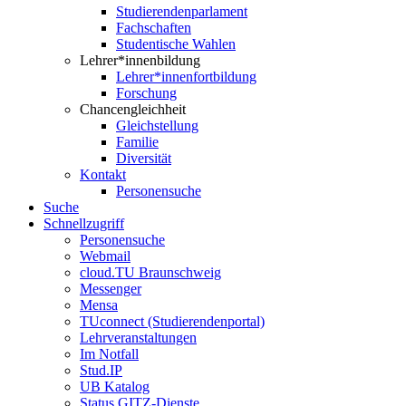
Studierendenparlament
Fachschaften
Studentische Wahlen
Lehrer*innenbildung
Lehrer*innenfortbildung
Forschung
Chancengleichheit
Gleichstellung
Familie
Diversität
Kontakt
Personensuche
Suche
Schnellzugriff
Personensuche
Webmail
cloud.TU Braunschweig
Messenger
Mensa
TUconnect (Studierendenportal)
Lehrveranstaltungen
Im Notfall
Stud.IP
UB Katalog
Status GITZ-Dienste