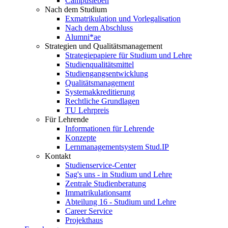
Campusleben
Nach dem Studium
Exmatrikulation und Vorlegalisation
Nach dem Abschluss
Alumni*ae
Strategien und Qualitätsmanagement
Strategiepapiere für Studium und Lehre
Studienqualitätsmittel
Studiengangsentwicklung
Qualitätsmanagement
Systemakkreditierung
Rechtliche Grundlagen
TU Lehrpreis
Für Lehrende
Informationen für Lehrende
Konzepte
Lernmanagementsystem Stud.IP
Kontakt
Studienservice-Center
Sag's uns - in Studium und Lehre
Zentrale Studienberatung
Immatrikulationsamt
Abteilung 16 - Studium und Lehre
Career Service
Projekthaus